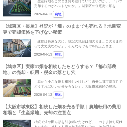
「生産緑地をこのまま持ち続けていてよいのか。」「いつ
売却するのがベストなのか。」城東区の住宅街に畑を...
2026-04-13
農地
【城東区・長屋】登記が「畑」のままでも売れる？地目変
更で売却価格を下げない秘策
「建物は長屋なのに、登記の地目は畑のまま…このまま売
って大丈夫なのか」。そんなモヤモヤを抱えたまま、...
2026-04-13
農地
【城東区】実家の畑を相続したらどうする？「都市部農
地」の売却・転用・税金の落とし穴
「親から小さな畑を相続したけれど、自分は都市部在住で
どうすればいいか分からない」。大阪市城東区の農地...
2026-04-13
農地
【大阪市城東区】相続した畑を売る手順｜農地転用の費用
相場と「生産緑地」売却の注意点
相続で畑や田んぼを引き継いだけれど、このまま持ち続け
るべきか、それとも売った方が良いのか。そう悩まれ...