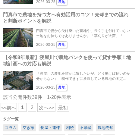
2026-03-25
農地
門真市で農地を持つ方へ有効活用のコツ！売却までの流れ
と判断ポイントを解説
門真市で親から受け継いだ農地や、長く手を付けていない
土地をお持ちではありませんか。「草刈りが大変」「...
2026-03-25
農地
【令和8年最新】寝屋川で農地バンクを使って貸す手順！地
域計画への対応も解説
「寝屋川の農地を誰かに貸したいが、どう動けば良いのか
分からない」「耕作できずに放置している農地の固定...
2026-03-25
農地
該当公開件数
39
件
1-20
件表示
1
2
<<前へ
次へ>>
最初
タグ一覧
コラム
空き家
長屋・連棟
相続
不動産
農地売却