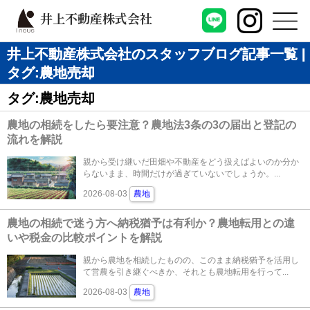
井上不動産株式会社
井上不動産株式会社のスタッフブログ記事一覧 |
タグ:農地売却
タグ:農地売却
農地の相続をしたら要注意？農地法3条の3の届出と登記の
流れを解説
親から受け継いだ田畑や不動産をどう扱えばよいのか分か
らないまま、時間だけが過ぎていないでしょうか。...
2026-08-03
農地
農地の相続で迷う方へ納税猶予は有利か？農地転用との違
いや税金の比較ポイントを解説
親から農地を相続したものの、このまま納税猶予を活用し
て営農を引き継ぐべきか、それとも農地転用を行って...
2026-08-03
農地