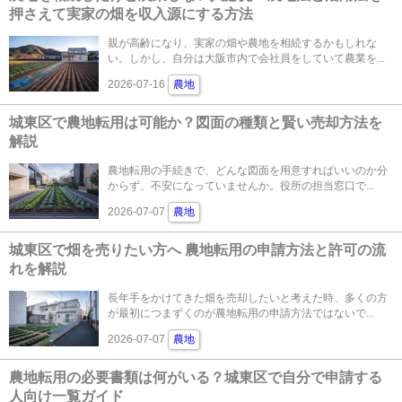
押さえて実家の畑を収入源にする方法
親が高齢になり、実家の畑や農地を相続するかもしれな
い。しかし、自分は大阪市内で会社員をしていて農業を...
2026-07-16
農地
城東区で農地転用は可能か？図面の種類と賢い売却方法を
解説
農地転用の手続きで、どんな図面を用意すればいいのか分
からず、不安になっていませんか。役所の担当窓口で...
2026-07-07
農地
城東区で畑を売りたい方へ 農地転用の申請方法と許可の流
れを解説
長年手をかけてきた畑を売却したいと考えた時、多くの方
が最初につまずくのが農地転用の申請方法ではないで...
2026-07-07
農地
農地転用の必要書類は何がいる？城東区で自分で申請する
人向け一覧ガイド