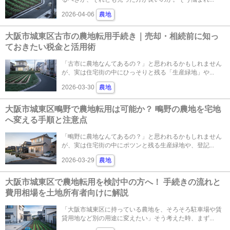
2026-04-06
農地
大阪市城東区古市の農地転用手続き｜売却・相続前に知っ
ておきたい税金と活用術
「古市に農地なんてあるの？」と思われるかもしれません
が、実は住宅街の中にひっそりと残る「生産緑地」や...
2026-03-30
農地
大阪市城東区鴫野で農地転用は可能か？ 鴫野の農地を宅地
へ変える手順と注意点
「鴫野に農地なんてあるの？」と思われるかもしれません
が、実は住宅街の中にポツンと残る生産緑地や、登記...
2026-03-29
農地
大阪市城東区で農地転用を検討中の方へ！ 手続きの流れと
費用相場を土地所有者向けに解説
「大阪市城東区に持っている農地を、そろそろ駐車場や賃
貸用地など別の用途に変えたい」そう考えた時、まず...