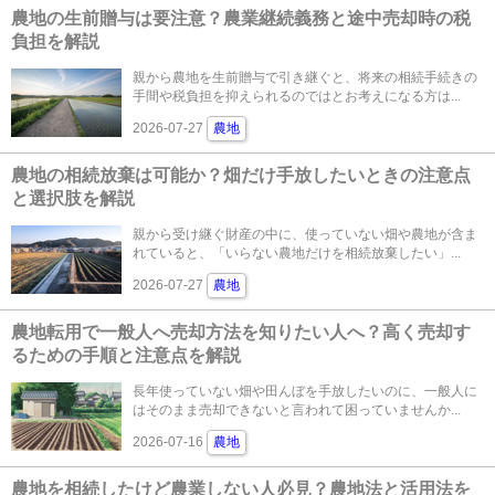
農地の生前贈与は要注意？農業継続義務と途中売却時の税
負担を解説
親から農地を生前贈与で引き継ぐと、将来の相続手続きの
手間や税負担を抑えられるのではとお考えになる方は...
2026-07-27
農地
農地の相続放棄は可能か？畑だけ手放したいときの注意点
と選択肢を解説
親から受け継ぐ財産の中に、使っていない畑や農地が含ま
れていると、「いらない農地だけを相続放棄したい」...
2026-07-27
農地
農地転用で一般人へ売却方法を知りたい人へ？高く売却す
るための手順と注意点を解説
長年使っていない畑や田んぼを手放したいのに、一般人に
はそのまま売却できないと言われて困っていませんか...
2026-07-16
農地
農地を相続したけど農業しない人必見？農地法と活用法を