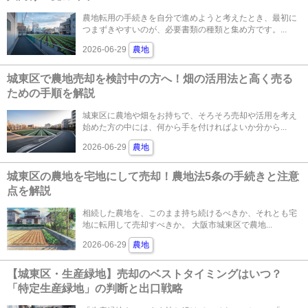
農地転用の手続きを自分で進めようと考えたとき、最初に
つまずきやすいのが、必要書類の種類と集め方です。...
2026-06-29
農地
城東区で農地売却を検討中の方へ！畑の活用法と高く売る
ための手順を解説
城東区に農地や畑をお持ちで、そろそろ売却や活用を考え
始めた方の中には、何から手を付ければよいか分から...
2026-06-29
農地
城東区の農地を宅地にして売却！農地法5条の手続きと注意
点を解説
相続した農地を、このまま持ち続けるべきか、それとも宅
地に転用して売却すべきか。 大阪市城東区で農地...
2026-06-29
農地
【城東区・生産緑地】売却のベストタイミングはいつ？
「特定生産緑地」の判断と出口戦略