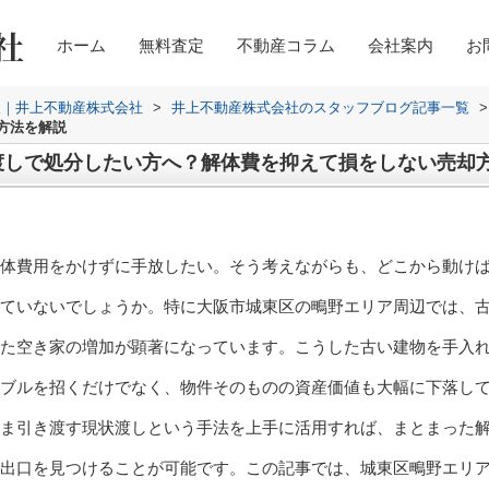
ホーム
無料査定
不動産コラム
会社案内
お
取｜井上不動産株式会社
>
井上不動産株式会社のスタッフブログ記事一覧
>
方法を解説
渡しで処分したい方へ？解体費を抑えて損をしない売却
体費用をかけずに手放したい。そう考えながらも、どこから動け
ていないでしょうか。特に大阪市城東区の鴫野エリア周辺では、
た空き家の増加が顕著になっています。こうした古い建物を手入
ブルを招くだけでなく、物件そのものの資産価値も大幅に下落し
ま引き渡す現状渡しという手法を上手に活用すれば、まとまった
出口を見つけることが可能です。この記事では、城東区鴫野エリ