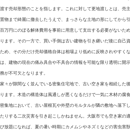
渡す売却形態のことを指します。これに対して更地渡しとは、売
置物まで綺麗に撤去したうえで、まっさらな土地の形にしてから
百万円にのぼる解体費用を事前に用意して支出する必要がないた
ります。その一方で、買い手側は古い建物を引き継いだ後に自己
ため、その分だけ売却価格自体は相場より低めに反映されやすく
は、建物の現在の痛み具合や不具合の情報を可能な限り透明に開
実務が不可欠となります。
家々が隙間なく並んでいる密集住宅地で、古い空き家を相続した
ります。木造の構造体は風通しが悪くなるだけで一気に木材の腐
密集地において、古い屋根瓦や外壁のモルタルが隣の敷地へ落下
たりする二次災害を引き起こしかねません。大阪市でも空き家の
び放題になれば、夏の暑い時期にカメムシやネズミなどの害虫害