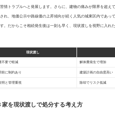
苦情トラブルへと発展します。さらに、建物の痛みが限界を超え
され、地価公示や路線価の上昇傾向が続く人気の城東区内であっ
す。だからこそ相続発生後は一刻も早く、現状渡しを視野に入れ
現状渡し
費不要で軽減
解体費発生で増加
用前に制約あり
建築計画の自由度高い
説明と管理重視
除却でリスク低減
き家を現状渡しで処分する考え方