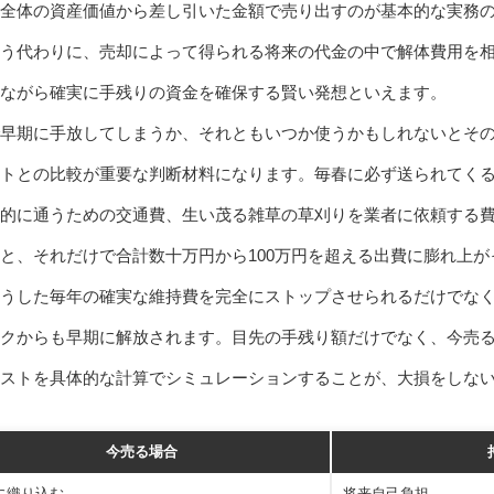
全体の資産価値から差し引いた金額で売り出すのが基本的な実務
う代わりに、売却によって得られる将来の代金の中で解体費用を
ながら確実に手残りの資金を確保する賢い発想といえます。
早期に手放してしまうか、それともいつか使うかもしれないとそ
トとの比較が重要な判断材料になります。毎春に必ず送られてく
的に通うための交通費、生い茂る雑草の草刈りを業者に依頼する
と、それだけで合計数十万円から100万円を超える出費に膨れ上
うした毎年の確実な維持費を完全にストップさせられるだけでな
クからも早期に解放されます。目先の手残り額だけでなく、今売
ストを具体的な計算でシミュレーションすることが、大損をしな
今売る場合
に織り込む
将来自己負担