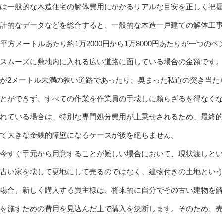
は一般的な木造住宅の解体費用にかかるリアルな目安を正しく把
計的なデータなどを総合すると、一般的な木造一戸建ての解体工事
平方メートルあたり約1万2000円から1万8000円あたりが一つの
スムーズに敷地内に入れる広い道路に面している場合の金額です
が2メートル未満の狭い道路であったり、奥まった私道の突き当た
とができず、すべての作業を作業員の手壊しに頼らざるを得なく
れている場合は、特別な専門処分費用が上乗せされるため、最終的な
て大きな金銭的障壁になるケースが後を絶ちません。
今すぐ手元から用意することが難しい場合において、現状渡しと
古い家を壊して更地にして売るのではなく、建物付きの土地とい
場合、新しく購入する買主様は、将来的に自分でその古い建物を
を施すための費用を見込んだ上で購入を決断します。そのため、