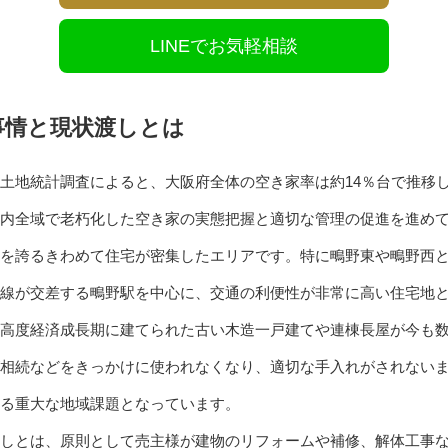
LINEでお気軽相談
事情と現状渡しとは
土地統計調査によると、大阪府全体の空き家率は約14％台で推移
内全域で老朽化した空き家の実態把握と適切な管理の促進を進め
を誇るきわめて住宅が密集したエリアです。特に鴫野東や鴫野西と
線が交差する鴫野駅を中心に、交通の利便性が非常に高い住宅地
高度経済成長期に建てられた古い木造一戸建てや連棟長屋が今も
相続などをきっかけに使われなくなり、適切な手入れがされない
る重大な地域課題となっています。
しとは、原則として売主様が建物のリフォームや補修、解体工事