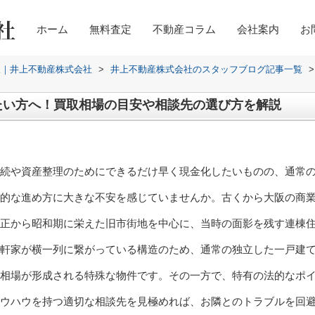
ホーム
無料査定
不動産コラム
会社案内
お
取｜井上不動産株式会社
>
井上不動産株式会社のスタッフブログ記事一覧
>
たい方へ！買取相場の目安や相談先の選び方を解説
続や資産整理のためにできるだけ早く現金化したいものの、通常
的な進め方に大きな不安を感じていませんか。古くから大阪の商
正から昭和期に栄えた旧市街地を中心に、当時の面影を残す連棟
軒家が横一列に繋がっている構造のため、通常の独立した一戸建
相場が形成される特殊な物件です。その一方で、特有の法的なポ
ウハウを持つ適切な相談先を見極めれば、お隣とのトラブルを回