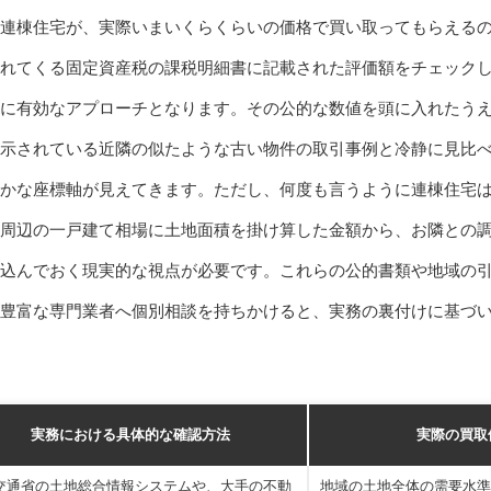
連棟住宅が、実際いまいくらくらいの価格で買い取ってもらえる
れてくる固定資産税の課税明細書に記載された評価額をチェック
に有効なアプローチとなります。その公的な数値を頭に入れたう
示されている近隣の似たような古い物件の取引事例と冷静に見比
かな座標軸が見えてきます。ただし、何度も言うように連棟住宅
周辺の一戸建て相場に土地面積を掛け算した金額から、お隣との
込んでおく現実的な視点が必要です。これらの公的書類や地域の
豊富な専門業者へ個別相談を持ちかけると、実務の裏付けに基づ
実務における具体的な確認方法
実際の買取
交通省の土地総合情報システムや、大手の不動
地域の土地全体の需要水準