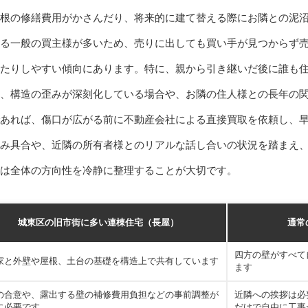
根の修繕費用がかさんだり、将来的に建て替える際にお隣との泥
る一般の買主様が多いため、売りに出しても買い手が見つからず
たりしやすい傾向にあります。特に、親から引き継いだ後に誰も
、構造の歪みが深刻化している場合や、お隣の住人様との長年の
あれば、傷口が広がる前に不動産会社による直接買取を依頼し、
み具合や、近隣の所有者様とのリアルな話し合いの状況を踏まえ
は全体の方向性を冷静に整理することが大切です。
城東区の旧市街に多い連棟住宅（長屋）
通常
四方の壁がすべて
家と外壁や屋根、土台の基礎を構造上で共有しています
ます
の合意や、露出する壁の補修費用負担などの事前調整が
近隣への挨拶は必
に必要です
だけで自由に工事