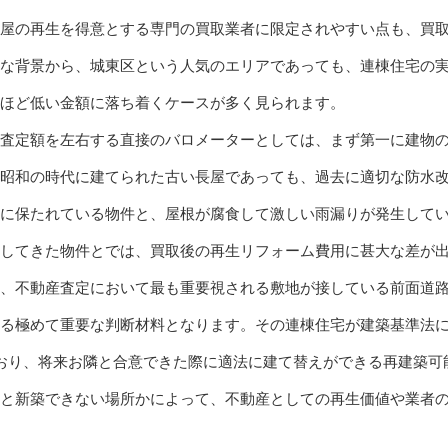
屋の再生を得意とする専門の買取業者に限定されやすい点も、買
な背景から、城東区という人気のエリアであっても、連棟住宅の
ほど低い金額に落ち着くケースが多く見られます。
査定額を左右する直接のバロメーターとしては、まず第一に建物
昭和の時代に建てられた古い長屋であっても、過去に適切な防水
に保たれている物件と、屋根が腐食して激しい雨漏りが発生して
してきた物件とでは、買取後の再生リフォーム費用に甚大な差が
、不動産査定において最も重要視される敷地が接している前面道
る極めて重要な判断材料となります。その連棟住宅が建築基準法に
おり、将来お隣と合意できた際に適法に建て替えができる再建築可
と新築できない場所かによって、不動産としての再生価値や業者の