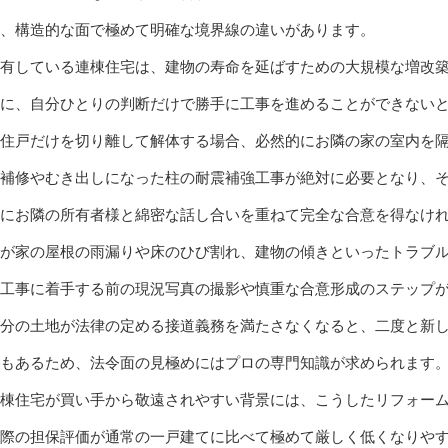
、構造的な面で極めて明確な境界線の違いがあります。
有している連棟住宅は、建物の寿命を延ばすための大規模な増改
に、自分ひとりの判断だけで勝手に工事を進めることができない
住戸だけを切り離して解体する場合、必然的にお隣の家の室内を
補修やむき出しになった柱の耐震補強工事が絶対に必要となり、
にお隣の所有者様と綿密な話し合いを重ねて完全な合意を得なけ
が家の屋根の雨漏りや床のひび割れ、建物の傾きといったトラブ
工事に着手する前の現況写真の撮影や慎重な合意形成のステップ
分の土地が法律の定める接道義務を満たさなくなると、二度と新
もあるため、法令面の見極めにはプロの専門知識が求められます
棟住宅が買い手から敬遠されやすい背景には、こうしたリフォー
際の担保評価が通常の一戸建てに比べて極めて厳しく低くなりや