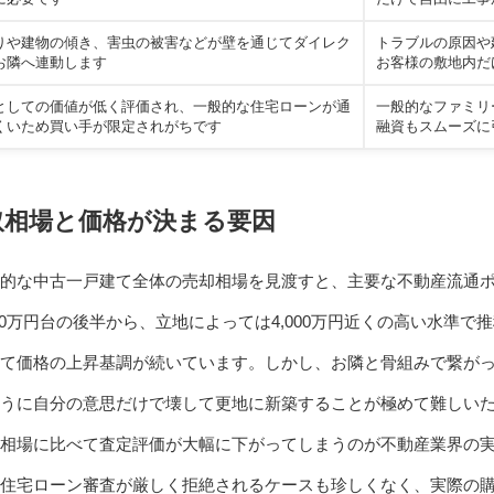
りや建物の傾き、害虫の被害などが壁を通じてダイレク
トラブルの原因や
お隣へ連動します
お客様の敷地内だ
としての価値が低く評価され、一般的な住宅ローンが通
一般的なファミリ
くいため買い手が限定されがちです
融資もスムーズに
取相場と価格が決まる要因
的な中古一戸建て全体の売却相場を見渡すと、主要な不動産流通
00万円台の後半から、立地によっては4,000万円近くの高い水準で
て価格の上昇基調が続いています。しかし、お隣と骨組みで繋が
うに自分の意思だけで壊して更地に新築することが極めて難しい
相場に比べて査定評価が大幅に下がってしまうのが不動産業界の
住宅ローン審査が厳しく拒絶されるケースも珍しくなく、実際の