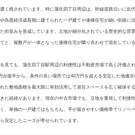
濃く残されています。特に蒲生四丁目周辺は、幹線道路沿いに近
や高度経済成長期に建てられた一戸建てや連棟住宅が細い街路に
た街並みを形成しています。土地が細分化されている歴史的な背
てと、複数戸が一体となった連棟住宅が隣り合わせで混在してい
を見ても、蒲生四丁目駅周辺の利便性は不動産市場で高く評価さ
万円台後半から、条件の良い場所では40万円を超える安定した地価
れた敷地面積を最大限に有効活用して居住スペースを広く確保する
きた経緯があります。現在の中古市場でも、立地を重視して利便
く、単独の一戸建てはもちろん、手が届きやすい価格帯でリノベ
ら安定したニーズが寄せられています。