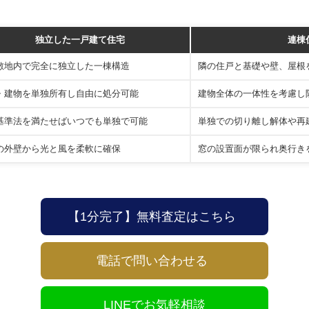
独立した一戸建て住宅
連棟
敷地内で完全に独立した一棟構造
隣の住戸と基礎や壁、屋根
・建物を単独所有し自由に処分可能
建物全体の一体性を考慮し
基準法を満たせばいつでも単独で可能
単独での切り離し解体や再
の外壁から光と風を柔軟に確保
窓の設置面が限られ奥行き
【1分完了】無料査定はこちら
電話で問い合わせる
LINEでお気軽相談