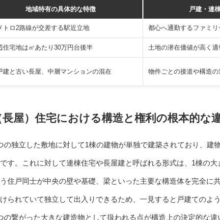
地域特有の具体的な特徴
戸建・連
メトロ2路線が交差する駅近立地
都心へ通勤するファミリ
辺住宅地は㎡あたり30万円台後半
土地の潜在価値が高く適
戸建と古い長屋、中層マンションの混在
物件ごとの接道や構造の
（長屋）住宅における構造と権利の根本的な
つの独立した敷地に対して1棟の建物が単独で建築されており、建
です。これに対して連棟住宅や長屋建と呼ばれる形式は、1棟の大
う住戸同士が中央の壁や基礎、梁といった主要な構造体を完全に
けられていて独立して出入りできるため、一見すると戸建てのよ
つの繋がった大きな建造物として扱われる点が構造上の決定的な違