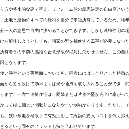
り方や将来的な建て替え、リフォーム時の意思決定の自由度とい
、土地と建物のすべての権利を自分で単独所有しているため、経
分一人の意思で自由に決めることができます。しかし連棟住宅の
けを解体しようとしても、隣家の壁を補修する工事が必要になっ
所有者との事前の協議や合意形成が絶対に欠かせません。この自
要因となります。
使い勝手という実用面においても、両者にははっきりとした特徴
面から窓を設けて効率よく採光や通風を取り入れることができ、
ります。一方で連棟住宅は、両隣または片側の壁が完全に塞がっ
かって縦に細長い間取りになりやすい制約があります。ただし、
も、狭い敷地を極限まで有効活用して総額の購入コストを低く抑
きるという固有のメリットも持ち合わせています。