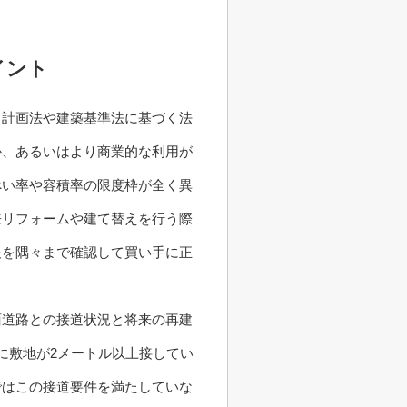
イント
市計画法や建築基準法に基づく法
か、あるいはより商業的な利用が
ぺい率や容積率の限度枠が全く異
来リフォームや建て替えを行う際
報を隅々まで確認して買い手に正
面道路との接道状況と将来の再建
に敷地が2メートル以上接してい
ではこの接道要件を満たしていな