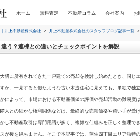
ホーム
無料査定
不動産コラム
会社案内
お
取｜井上不動産株式会社
>
井上不動産株式会社のスタッフブログ記事一覧
>
う違う？連棟との違いとチェックポイントを解説
大切に所有されてきた一戸建ての売却を検討し始めたとき、同じ
すか。一見すると似たような古い木造住宅に見えても、単独で独
かによって、市場における不動産価値の評価や売却活動の難易度は
隣人との細かな権利関係などは、最終的な売却価格や買い手が受
かし不動産取引は専門用語が多く、複雑な仕組みを正しく整理で
スが後を絶ちません。そこで本記事では、蒲生四丁目エリア独特