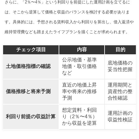
さらに、「2％〜4％」という利回りを前提にした運用計画を立てるに
は、そこから逆算して価格と収益のバランスを検討する必要がありま
す。具体的には、予想される賃料収入から利回りを算出し、借入返済や
維持管理費なども踏まえたライフプランを描くことが求められます。
チェック項目
内容
目的
公示地価・基準
底地価格の
土地価格指標の確認
地価・取引価格
妥当性把握
など
直近の地価上昇
運用期間と
価格推移と将来予測
率や将来の推移
資産性の整
予測
合性確認
想定賃料・利回
運用計画の
利回り前提の収益計算
り（2％〜4％）
収益性検証
から収益を逆算