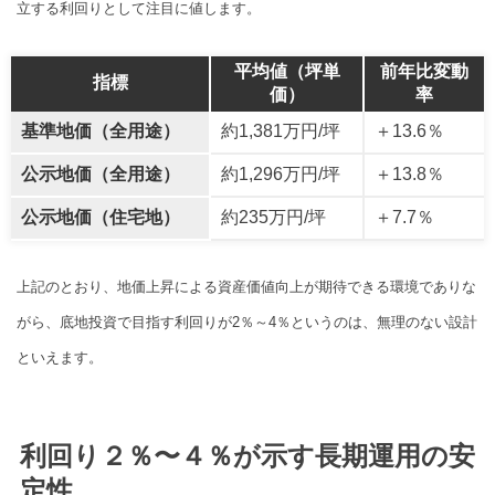
立する利回りとして注目に値します。
平均値（坪単
前年比変動
指標
価）
率
基準地価（全用途）
約1,381万円/坪
＋13.6％
公示地価（全用途）
約1,296万円/坪
＋13.8％
公示地価（住宅地）
約235万円/坪
＋7.7％
上記のとおり、地価上昇による資産価値向上が期待できる環境でありな
がら、底地投資で目指す利回りが2％～4％というのは、無理のない設計
といえます。
利回り２％〜４％が示す長期運用の安
定性