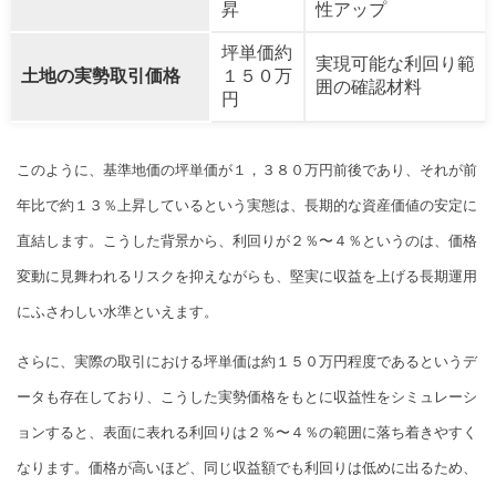
昇
性アップ
坪単価約
実現可能な利回り範
土地の実勢取引価格
１５０万
囲の確認材料
円
このように、基準地価の坪単価が１，３８０万円前後であり、それが前
年比で約１３％上昇しているという実態は、長期的な資産価値の安定に
直結します。こうした背景から、利回りが２％〜４％というのは、価格
変動に見舞われるリスクを抑えながらも、堅実に収益を上げる長期運用
にふさわしい水準といえます。
さらに、実際の取引における坪単価は約１５０万円程度であるというデ
ータも存在しており、こうした実勢価格をもとに収益性をシミュレーシ
ョンすると、表面に表れる利回りは２％〜４％の範囲に落ち着きやすく
なります。価格が高いほど、同じ収益額でも利回りは低めに出るため、