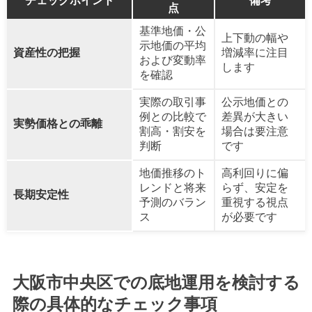
チェックポイント
備考
点
基準地価・公
上下動の幅や
示地価の平均
資産性の把握
増減率に注目
および変動率
します
を確認
実際の取引事
公示地価との
例との比較で
差異が大きい
実勢価格との乖離
割高・割安を
場合は要注意
判断
です
地価推移のト
高利回りに偏
レンドと将来
らず、安定を
長期安定性
予測のバラン
重視する視点
ス
が必要です
大阪市中央区での底地運用を検討する
際の具体的なチェック事項