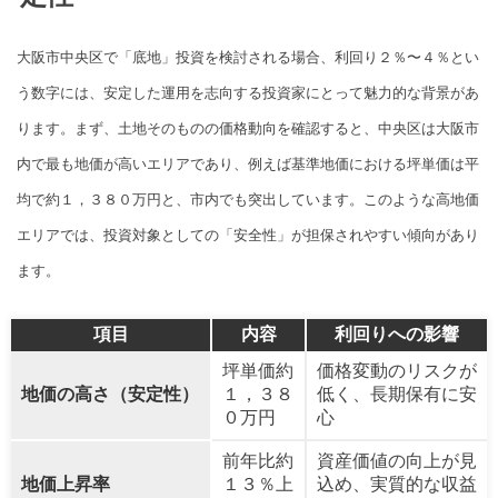
大阪市中央区で「底地」投資を検討される場合、利回り２％〜４％とい
う数字には、安定した運用を志向する投資家にとって魅力的な背景があ
ります。まず、土地そのものの価格動向を確認すると、中央区は大阪市
内で最も地価が高いエリアであり、例えば基準地価における坪単価は平
均で約１，３８０万円と、市内でも突出しています。このような高地価
エリアでは、投資対象としての「安全性」が担保されやすい傾向があり
ます。
項目
内容
利回りへの影響
坪単価約
価格変動のリスクが
地価の高さ（安定性）
１，３８
低く、長期保有に安
０万円
心
前年比約
資産価値の向上が見
地価上昇率
１３％上
込め、実質的な収益