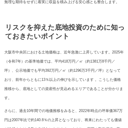
無理な期待をせずに着実に収益を積み上げる安心感とも整合します。
リスクを抑えた底地投資のために知っ
ておきたいポイント
大阪市中央区における土地価格は、近年急激に上昇しています。2025年
（令和7年）の基準地価では、平均418万円／㎡（約1381万8千円／
坪）、公示地価でも平均392万円／㎡（約1296万3千円／坪）となって
おり、前年からともに13％以上の伸びを示しています 。こうした価格
推移から、底地としての資産性が見込めるエリアであることが分かりま
す。
さらに、過去10年間での地価推移をみると、2022年時点の坪単価367万
円は2007年比で約140.8％の上昇となっており、将来にわたっても価値