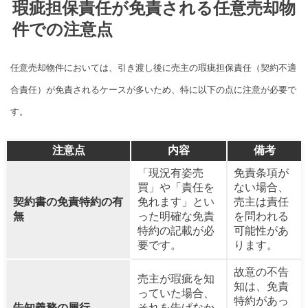
瑕疵担保責任が免責される任意売却物
件での注意点
任意売却物件においては、引き渡し後に売主の瑕疵担保責任（契約不適
合責任）が免責されるケースが多いため、特に以下の点に注意が必要で
す。
注意点
内容
備考
「現況有姿売
免責条項が
買」や「責任を
ない場合、
契約書の免責特約の有
免れます」とい
売主は責任
無
った明確な免責
を問われる
特約の記載が必
可能性があ
要です。
ります。
故意の不告
売主が瑕疵を知
知は、免責
っていた場合、
特約があっ
告知義務の履行
それを告げなか