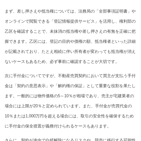
まず、差し押さえや抵当権については、法務局の「全部事項証明書」や
オンラインで閲覧できる「登記情報提供サービス」を活用し、権利部の
乙区を確認することで、未抹消の抵当権や差し押さえの有無を正確に把
握できます。乙区には、登記の目的や債権の額、抵当権者といった詳細
が記載されており、たとえ相続に伴い所有者が変わっても抵当権が消え
ないケースもあるため、必ず事前に確認することが大切です。
次に手付金についてですが、不動産売買契約において買主が支払う手付
金は「契約の意思表示」や「解約権の保証」として重要な役割を果たし
ます。一般的には物件価格の5～10％が相場であり、売主が宅建業者の
場合には上限が20％と定められています。また、手付金が売買代金の
10％または1,000万円を超える場合には、取引の安全性を確保するため
に手付金の保全措置が義務付けられるケースもあります。
さらに、契約が途中で白紙解除になるリスクや、競売に移行する可能性