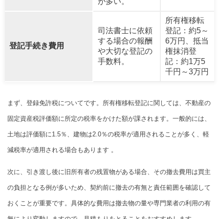
が多い。
所有権移転
司法書士に依頼
登記：約5～
する場合の報酬
6万円、抵当
登記手続き費用
や大切な登記の
権抹消登
手数料。
記：約1万5
千円～3万円
まず、登録免許税についてです。所有権移転登記に関しては、不動産の
固定資産税評価額に所定の税率をかけた額が課されます。一般的には、
土地は評価額に1.5％、建物は2.0％の税率が適用されることが多く、軽
減税率が適用される場合もあります 。
次に、引き渡し後に旧所有者の残置物がある場合、その撤去費用は買主
の負担となる例が多いため、契約前に撤去の有無と責任範囲を確認して
おくことが重要です。具体的な費用は撤去物の量や専門業者の利用の有
無により変動しますので、見積もりをとることをおすすめします。