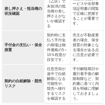
（乙区）で
ービスや全部事
未抹消の抵
差し押さえ・抵当権の
項証明書の閲覧
当権や差し
状況確認
で正確に把握す
押さえがな
ることが重要で
いか確認す
す。
る
契約時に支
売主が不動産業
払う手付金
者の場合、保全
手付金の支払い・保全
の相場は物
措置の対象とな
措置
件価格の5～
る場合がある点
10％程度が
に注意が必要で
目安です。
す。
任意売却が
手付解除期日や
途中で白紙
履行着手後の解
解除になる
除制限など、契
契約の白紙解除・競売
可能性や、
約書に基づく内
リスク
競売へ移行
容を明確に理解
するリスク
しておきましょ
を確認する
う。