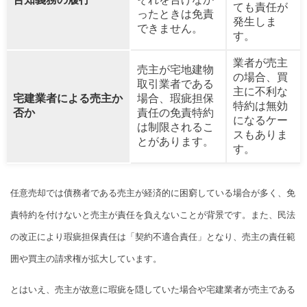
ても責任が
ったときは免責
発生しま
できません。
す。
業者が売主
売主が宅地建物
の場合、買
取引業者である
主に不利な
宅建業者による売主か
場合、瑕疵担保
特約は無効
否か
責任の免責特約
になるケー
は制限されるこ
スもありま
とがあります。
す。
任意売却では債務者である売主が経済的に困窮している場合が多く、免
責特約を付けないと売主が責任を負えないことが背景です。また、民法
の改正により瑕疵担保責任は「契約不適合責任」となり、売主の責任範
囲や買主の請求権が拡大しています。
とはいえ、売主が故意に瑕疵を隠していた場合や宅建業者が売主である