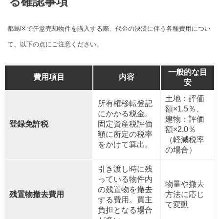
る確認事項
都島区で任意売却物件を購入する際、代金の決済に伴う各種費用につい
て、以下の点にご注意ください。
一般的な目
費用項目
内容
安
土地：評価
所有権移転登記
額×1.5％、
にかかる税金。
建物：評価
登録免許税
固定資産税評価
額×2.0％
額に所定の税率
（軽減税率
をかけて算出。
の場合）
引き渡し時に残
っている物件内
物量や撤去
の残置物を撤去
残置物撤去費用
方法に応じ
する費用。買主
て変動
負担となる場合