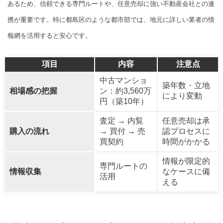
あるため、信頼できる専門ルートや、任意売却に強い不動産会社との連
携が重要です。特に都島区のような都市部では、地元に詳しい業者の情
報網を活用すると安心です。
項目
内容
注意点
中古マンショ
築年数・立地
相場感の把握
ン：約3,560万
により変動
円（築10年）
査定 → 内覧
任意売却は承
購入の流れ
→ 買付 → 売
認プロセスに
買契約
時間がかかる
情報が限定的
専門ルートの
情報収集
なケースに備
活用
える