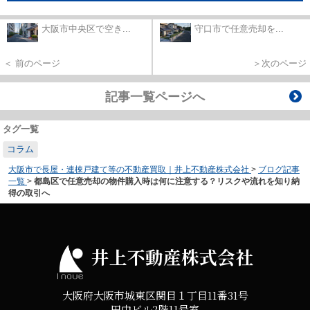
大阪市中央区で空き...
守口市で任意売却を...
＜ 前のページ
＞次のページ
記事一覧ページへ
タグ一覧
コラム
大阪市で長屋・連棟戸建て等の不動産買取｜井上不動産株式会社
>
ブログ記事
一覧
>
都島区で任意売却の物件購入時は何に注意する？リスクや流れを知り納
得の取引へ
井上不動産株式会社
大阪府大阪市城東区関目１丁目11番31号
田中ビル2階11号室