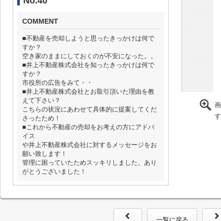
No.40
COMMENT
■不動産を売却しようと思ったきっかけは何で
すか？
空き家のままにしておくのが不安になった。。
■井上不動産株式会社を知ったきっかけは何で
すか？
市役所の広告をみて・・
■井上不動産株式会社とお取引頂いた理由を教
えて下さい？
画
こちらの状況にあわせて具体的に提案してくだ
す
さったため！
■これから不動産の売却をお考えの方にアドバ
イス
や井上不動産株式会社に対するメッセージをお
願い致します！
管理に困っていたためスッキリしました。あり
がとうございました！
一覧に戻る