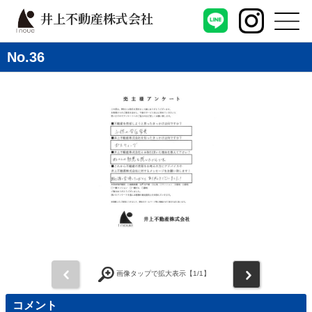
井上不動産株式会社
No.36
前
次
画像タップで拡大表示【
1
/1】
コメント