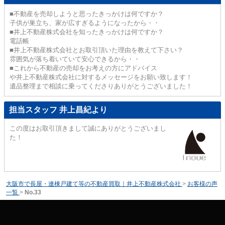
■不動産を売却しようと思ったきっかけは何ですか？
子供が巣立ち、家が広すぎるようになったから・・
■井上不動産株式会社を知ったきっかけは何ですか？
電話帳
■井上不動産株式会社とお取引頂いた理由を教えて下さい？
雰囲気が落ち着いていて安心できるから・・
■これから不動産の売却をお考えの方にアドバイス
や井上不動産株式会社に対するメッセージをお願い致します！
遺品整理まで相談に乗ってくださりありがとうございました！
担当スタッフ 井上昌紀より
この度はお取引頂きまして誠にありがとうございまし
た！
大阪市で長屋・連棟戸建て等の不動産買取｜井上不動産株式会社
>
お客様の声
一覧
>
No.33