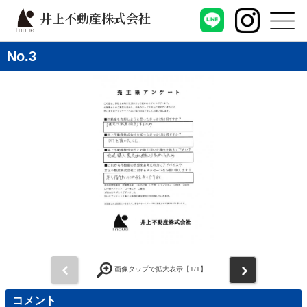
井上不動産株式会社
No.3
前
次
画像タップで拡大表示【
1
/1】
コメント