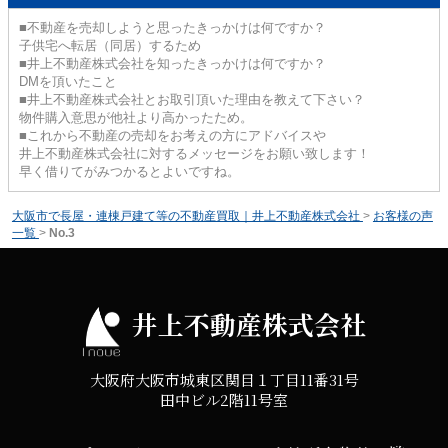
■不動産を売却しようと思ったきっかけは何ですか？
子供宅へ転居（同居）するため
■井上不動産株式会社を知ったきっかけは何ですか？
DMを頂いたこと
■井上不動産株式会社とお取引頂いた理由を教えて下さい？
物件購入意思が他社より高かったため。
■これから不動産の売却をお考えの方にアドバイスや
井上不動産株式会社に対するメッセージをお願い致します！
早く借りてがみつかるとよいですね。
大阪市で長屋・連棟戸建て等の不動産買取｜井上不動産株式会社
>
お客様の声
一覧
>
No.3
井上不動産株式会社
大阪府大阪市城東区関目１丁目11番31号
田中ビル2階11号室