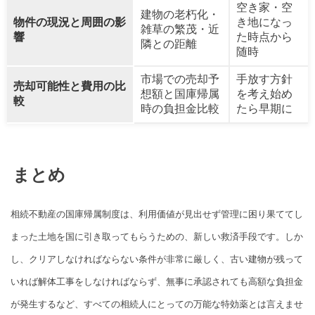
空き家・空
建物の老朽化・
物件の現況と周囲の影
き地になっ
雑草の繁茂・近
響
た時点から
隣との距離
随時
市場での売却予
手放す方針
売却可能性と費用の比
想額と国庫帰属
を考え始め
較
時の負担金比較
たら早期に
まとめ
相続不動産の国庫帰属制度は、利用価値が見出せず管理に困り果ててし
まった土地を国に引き取ってもらうための、新しい救済手段です。しか
し、クリアしなければならない条件が非常に厳しく、古い建物が残って
いれば解体工事をしなければならず、無事に承認されても高額な負担金
が発生するなど、すべての相続人にとっての万能な特効薬とは言えませ