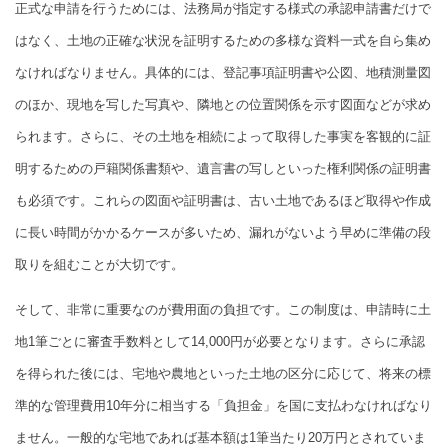
正式な申請を行うためには、法務局が指定する様式の承認申請書だけで
はなく、土地の正確な状況を証明するための多様な資料一式を自ら集め
なければなりません。具体的には、登記事項証明書や公図、地積測量図
のほか、現地を写した写真や、隣地との位置関係を示す図面などが求め
られます。さらに、その土地を相続によって取得した事実を客観的に証
明するための戸籍関係書類や、遺言書の写しといった権利関係の証明書
も必須です。これらの図面や証明書は、古い土地であるほど取得や作成
に長い時間がかかるケースが多いため、漏れがないよう早めに準備の段
取りを組むことが大切です。
そして、非常に重要なのが費用面の負担です。この制度は、申請時に土
地1筆ごとに審査手数料として14,000円が必要となります。さらに承認
を得られた後には、宅地や農地といった土地の区分に応じて、将来の標
準的な管理費用10年分に相当する「負担金」を国に支払わなければなり
ません。一般的な宅地であれば基本額は1筆当たり20万円とされていま