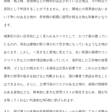
保権、地上権、賃借権などの権利が設定されている土地は、その時点で
原則として申請することができません。また、隣地との境界線があいま
いで争いがある土地や、所有権の範囲に疑問が残る土地も対象外となり
ます。
城東区の古い住宅街によく見られるケースとして、かつて家が建ってい
たものの、現在は建物が取り壊されて空き地になっているような土地が
あります。しかし、一見すると更地に見えても、古い長屋の基礎やコン
クリート片などの地中埋設物が残っていたり、老朽化した工作物や放置
車両、ゴミなどが残されている場合は注意が必要です。これらが土地の
通常の管理や処分を妨げると判断されると、国の審査で承認を得ること
はできません。さらに、土壌汚染のリスクがある土地や、崩落の危険性
がある崖地なども、将来的に多大な管理コストが発生するため、国が引
き取ってくれない代表的なNG例に挙げられます。
また、登記簿上の名義や共有関係の状況もしっかり確認しておく必要が