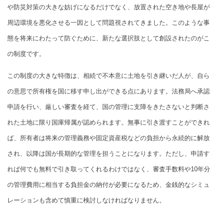
や防災対策の大きな妨げになるだけでなく、放置された空き地や長屋が
周辺環境を悪化させる一因として問題視されてきました。このような事
態を将来にわたって防ぐために、新たな選択肢として創設されたのがこ
の制度です。
この制度の大きな特徴は、相続で不本意に土地を引き継いだ人が、自ら
の意思で所有権を国に移す申し出ができる点にあります。法務局へ承認
申請を行い、厳しい審査を経て、国の管理に支障をきたさないと判断さ
れた土地に限り国庫帰属が認められます。無事に引き渡すことができれ
ば、所有者は将来の管理義務や固定資産税などの負担から永続的に解放
され、以降は国が長期的な管理を担うことになります。ただし、申請す
れば何でも無料で引き取ってくれるわけではなく、審査手数料や10年分
の管理費用に相当する負担金の納付が必要になるため、金銭的なシミュ
レーションも含めて慎重に検討しなければなりません。