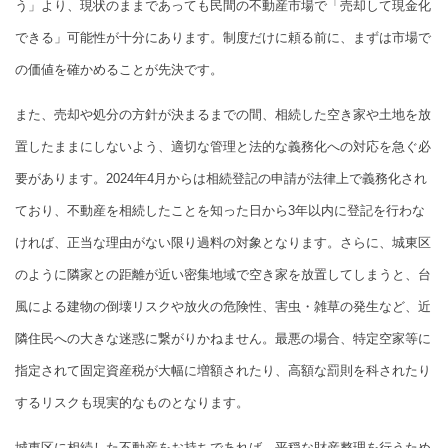
う」より、現状のままであっても民間の不動産市場で「売却して現金化
できる」可能性が十分にあります。制度だけに頼る前に、まずは市場で
の価値を確かめることが先決です。
また、売却や処分の方針が決まるまでの間、相続した空き家や土地を放
置したままにしないよう、適切な管理と法的な義務化への対応を急ぐ必
要があります。2024年4月からは相続登記の申請が法律上で義務化され
ており、不動産を相続したことを知った日から3年以内に登記を行わな
ければ、正当な理由がない限り過料の対象となります。さらに、城東区
のように隣家との距離が近い密集地域で空き家を放置してしまうと、台
風による建物の倒壊リスクや放火の危険性、害虫・雑草の発生など、近
隣住民への大きな迷惑に繋がりかねません。最悪の場合、特定空家等に
指定されて固定資産税が大幅に増額されたり、高額な罰則を科されたり
するリスクも現実的なものとなります。
城東区に相続した不動産をお持ちであれば、平穏な財産整理を行うため