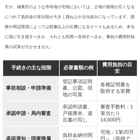
すが、城東区のような市街地の宅地においては、土地の面積が広くなる
につれて負担金の算出額が大きく跳ね上がる仕組みになっています。面
積や周辺環境によっては想像以上の出費になるケースもあるため、本当
に国に引き渡すべきか、それとも民間へ売却すべきか、事前の費用対効
果の試算が欠かせません。
費用負担の目
手続きの主な段階
必要書類の例
安
登記事項証明
各種証明書を
事前相談・申請準備
書、公図、現
取得する実費
地の写真
承認申請書、
審査手数料：1
承認申請・局内審査
戸籍謄本、遺
筆当たり
言書の写し
14,000円
宅地：1筆20万
負担金納付関
承認通知・国庫帰属
円～（面積で