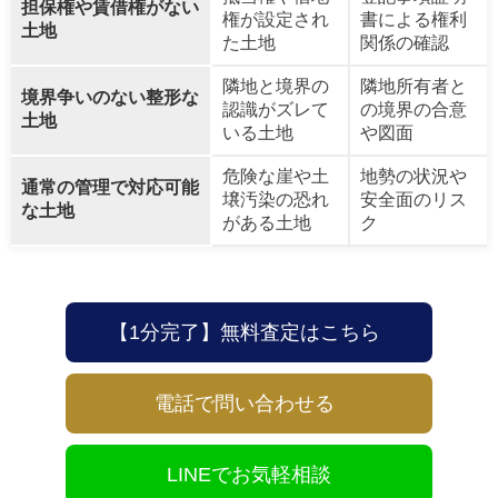
担保権や賃借権がない
権が設定され
書による権利
土地
た土地
関係の確認
隣地と境界の
隣地所有者と
境界争いのない整形な
認識がズレて
の境界の合意
土地
いる土地
や図面
危険な崖や土
地勢の状況や
通常の管理で対応可能
壌汚染の恐れ
安全面のリス
な土地
がある土地
ク
【1分完了】無料査定はこちら
電話で問い合わせる
LINEでお気軽相談