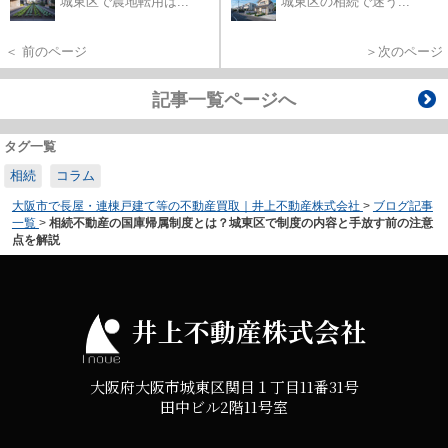
城東区で農地転用は...
城東区の相続で迷う...
＜ 前のページ
＞次のページ
記事一覧ページへ
タグ一覧
相続
コラム
大阪市で長屋・連棟戸建て等の不動産買取｜井上不動産株式会社
>
ブログ記事
一覧
>
相続不動産の国庫帰属制度とは？城東区で制度の内容と手放す前の注意
点を解説
井上不動産株式会社
大阪府大阪市城東区関目１丁目11番31号
田中ビル2階11号室