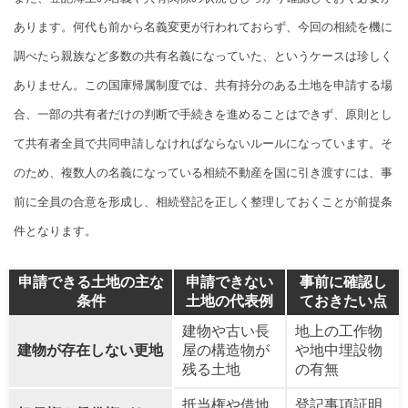
あります。何代も前から名義変更が行われておらず、今回の相続を機に
調べたら親族など多数の共有名義になっていた、というケースは珍しく
ありません。この国庫帰属制度では、共有持分のある土地を申請する場
合、一部の共有者だけの判断で手続きを進めることはできず、原則とし
て共有者全員で共同申請しなければならないルールになっています。そ
のため、複数人の名義になっている相続不動産を国に引き渡すには、事
前に全員の合意を形成し、相続登記を正しく整理しておくことが前提条
件となります。
申請できる土地の主な
申請できない
事前に確認し
条件
土地の代表例
ておきたい点
建物や古い長
地上の工作物
建物が存在しない更地
屋の構造物が
や地中埋設物
残る土地
の有無
抵当権や借地
登記事項証明