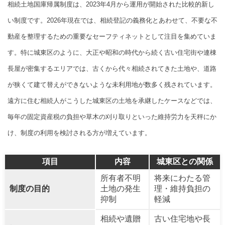
相続土地国庫帰属制度は、2023年4月から運用が開始された比較的新し
い制度です。2026年現在では、相続登記の義務化とあわせて、不要な不
動産を整理するための重要なセーフティネットとして注目を集めていま
す。特に城東区のように、大正や昭和の時代から続く古い住宅街や連棟
長屋が密集するエリアでは、古くから代々相続されてきた土地や、道路
が狭くて建て替えができないような未利用地が数多く残されています。
遠方に住む相続人がこうした城東区の土地を承継したケースなどでは、
毎年の固定資産税の負担や草木の刈り取りといった維持労力を天秤にか
け、制度の利用を検討される方が増えています。
項目
内容
城東区との関係
所有者不明
将来にわたる管
制度の目的
土地の発生
理・維持負担の
抑制
軽減
相続や遺贈
古い住宅地や長