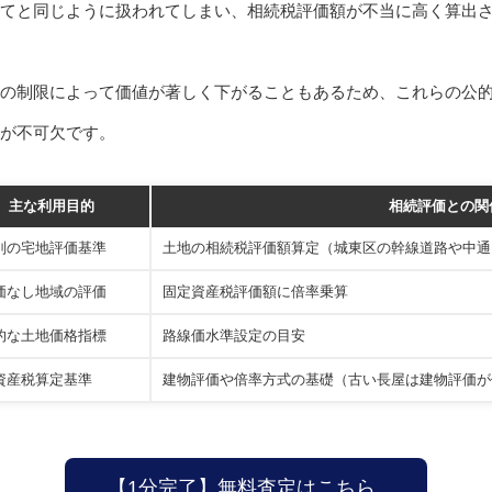
てと同じように扱われてしまい、相続税評価額が不当に高く算出
の制限によって価値が著しく下がることもあるため、これらの公
とが不可欠です。
主な利用目的
相続評価との関
別の宅地評価基準
土地の相続税評価額算定（城東区の幹線道路や中通
価なし地域の評価
固定資産税評価額に倍率乗算
的な土地価格指標
路線価水準設定の目安
資産税算定基準
建物評価や倍率方式の基礎（古い長屋は建物評価が
【1分完了】無料査定はこちら