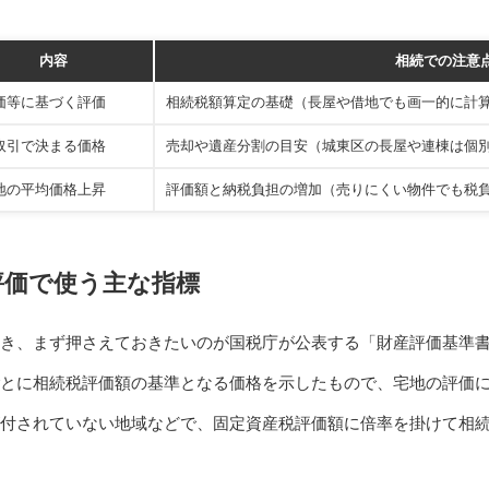
内容
相続での注意
価等に基づく評価
相続税額算定の基礎（長屋や借地でも画一的に計
取引で決まる価格
売却や遺産分割の目安（城東区の長屋や連棟は個
地の平均価格上昇
評価額と納税負担の増加（売りにくい物件でも税
評価で使う主な指標
き、まず押さえておきたいのが国税庁が公表する「財産評価基準
とに相続税評価額の基準となる価格を示したもので、宅地の評価
付されていない地域などで、固定資産税評価額に倍率を掛けて相