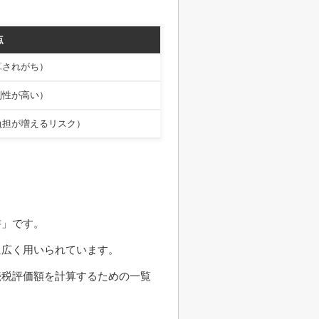
点
算されがち）
別性が高い）
負担が増えるリスク）
書」です。
に広く用いられています。
続税評価額を計算するための一覧