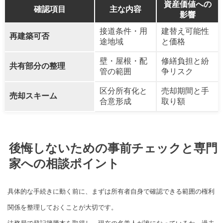
資産価値への
確認項目
主な内容
影響
接道条件・用
建替え可能性
再建築可否
途地域
と価格
壁・屋根・配
修繕負担と紛
共有部分の整理
管の範囲
争リスク
区分所有化と
売却期間と手
売却スキーム
合意形成
取り額
後悔しないための事前チェックと専門
家への相談ポイント
具体的な手続きに動く前に、まずは所有者自身で確認できる範囲の権利
関係を整理しておくことが大切です。