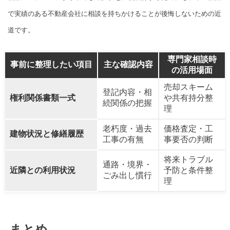
で実績のある不動産会社に相談を持ちかけることが後悔しないための近
道です。
専門家相談時
事前に整理したい項目
主な確認内容
の活用場面
売却スキーム
登記内容・相
権利関係書類一式
や共有持分整
続関係の把握
理
老朽度・過去
価格査定・工
建物状況と修繕履歴
工事の有無
事要否の判断
将来トラブル
通路・境界・
近隣との利用状況
予防と条件整
ごみ出し慣行
理
まとめ