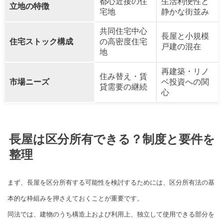
都心近接の住
生活利便性と
立地の特徴
宅地
静かな街並み
共同住宅中心
長屋と小規模
住宅ストック構成
の高密度住宅
戸建の混在
地
再建築・リノ
住み替え・賃
市場ニーズ
ベ投資への関
貸需要の継続
心
長屋は区分所有できる？制度と要件を
整理
まず、長屋を区分所有する可能性を検討するためには、区分所有法の基
本的な枠組みを押さえておくことが重要です。
同法では、建物のうち構造上および利用上、独立して使用できる部分を