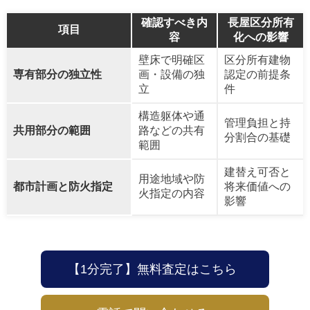
確認すべき内
長屋区分所有
項目
容
化への影響
壁床で明確区
区分所有建物
専有部分の独立性
画・設備の独
認定の前提条
立
件
構造躯体や通
管理負担と持
共用部分の範囲
路などの共有
分割合の基礎
範囲
建替え可否と
用途地域や防
都市計画と防火指定
将来価値への
火指定の内容
影響
【1分完了】無料査定はこちら