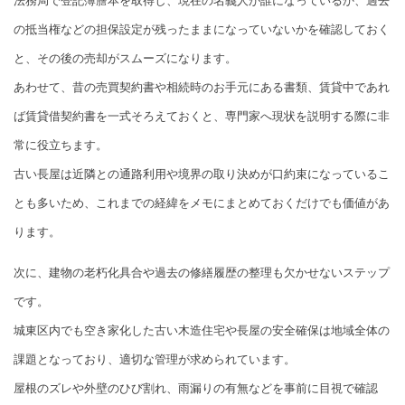
法務局で登記簿謄本を取得し、現在の名義人が誰になっているか、過去
の抵当権などの担保設定が残ったままになっていないかを確認しておく
と、その後の売却がスムーズになります。
あわせて、昔の売買契約書や相続時のお手元にある書類、賃貸中であれ
ば賃貸借契約書を一式そろえておくと、専門家へ現状を説明する際に非
常に役立ちます。
古い長屋は近隣との通路利用や境界の取り決めが口約束になっているこ
とも多いため、これまでの経緯をメモにまとめておくだけでも価値があ
ります。
次に、建物の老朽化具合や過去の修繕履歴の整理も欠かせないステップ
です。
城東区内でも空き家化した古い木造住宅や長屋の安全確保は地域全体の
課題となっており、適切な管理が求められています。
屋根のズレや外壁のひび割れ、雨漏りの有無などを事前に目視で確認