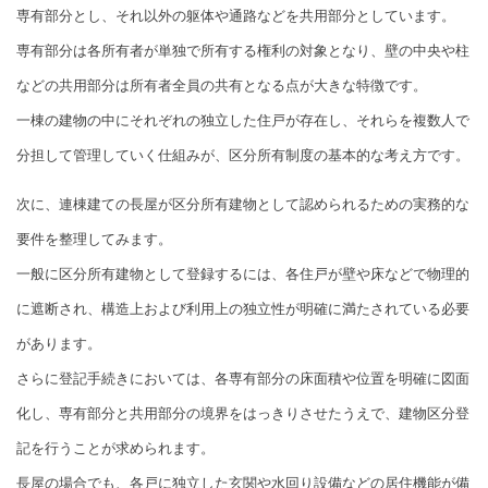
専有部分とし、それ以外の躯体や通路などを共用部分としています。
専有部分は各所有者が単独で所有する権利の対象となり、壁の中央や柱
などの共用部分は所有者全員の共有となる点が大きな特徴です。
一棟の建物の中にそれぞれの独立した住戸が存在し、それらを複数人で
分担して管理していく仕組みが、区分所有制度の基本的な考え方です。
次に、連棟建ての長屋が区分所有建物として認められるための実務的な
要件を整理してみます。
一般に区分所有建物として登録するには、各住戸が壁や床などで物理的
に遮断され、構造上および利用上の独立性が明確に満たされている必要
があります。
さらに登記手続きにおいては、各専有部分の床面積や位置を明確に図面
化し、専有部分と共用部分の境界をはっきりさせたうえで、建物区分登
記を行うことが求められます。
長屋の場合でも、各戸に独立した玄関や水回り設備などの居住機能が備