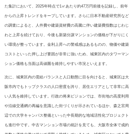
た集計において、2025年時点で1㎡あたり約47万円前後を記録し、前年
からの上昇トレンドをキープしています。さらに日本不動産研究所など
の調査によると、人件費や建築資材費の高騰に伴い建築費指数はじわじ
わと上昇を続けており、今後も新築分譲マンションの価格が下がりにく
い環境が整っています。金利上昇への警戒感はあるものの、物価や建築
コストといった押し上げ要因が非常に強いため、城東区内のタワーマン
ション価格も当面は高値圏を維持しやすい市況といえます。
次に、城東区内の需給バランスと人口動態に目を向けると、城東区は大
阪市内でもトップクラスの人口密度を誇り、居住エリアとして非常に高
い人気を維持しています。行政の将来ビジョンでは、市街地の高度利用
や沿線交通網の再編を意識した街づくりが示されているほか、森之宮周
辺での大学キャンパス整備といった中長期的な地域活性化プロジェクト
も進行中です。中古マンション市場の統計を見ても、大阪市全体で成約