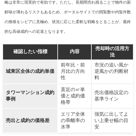
略は非常に現実的で有効です。ただし、長期間売れ残ることで物件の新
鮮味が薄れるリスクもあるため、ポータルサイトでの閲覧数や内覧件数
の推移をシビアに見極め、状況に応じた柔軟な戦略をとることが、最終
的な高値成約への近道となります。
売却時の活用方
確認したい指標
内容
法
前年比・前
市況の追い風か
城東区全体の成約単価
月比の方向
逆風かの判断材
性
料
直近の㎡単
タワーマンション成約
売出価格設定の
価と成約価
事例
基準ライン
格帯
エリア全体
強気に出してよ
売出と成約の価格差
の乖離率の
い上乗せ幅の目
水準
安