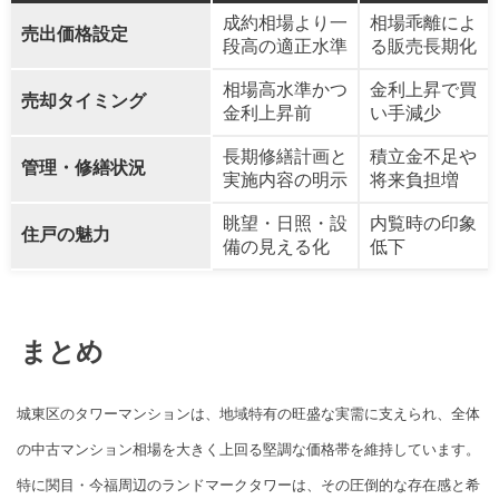
成約相場より一
相場乖離によ
売出価格設定
段高の適正水準
る販売長期化
相場高水準かつ
金利上昇で買
売却タイミング
金利上昇前
い手減少
長期修繕計画と
積立金不足や
管理・修繕状況
実施内容の明示
将来負担増
眺望・日照・設
内覧時の印象
住戸の魅力
備の見える化
低下
まとめ
城東区のタワーマンションは、地域特有の旺盛な実需に支えられ、全体
の中古マンション相場を大きく上回る堅調な価格帯を維持しています。
特に関目・今福周辺のランドマークタワーは、その圧倒的な存在感と希