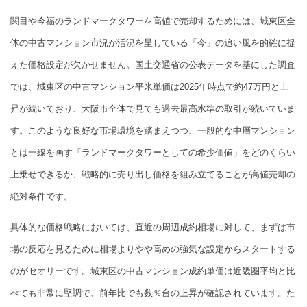
関目や今福のランドマークタワーを高値で売却するためには、城東区全
体の中古マンション市況が活況を呈している「今」の追い風を的確に捉
えた価格設定が欠かせません。国土交通省の公表データを基にした調査
では、城東区の中古マンション平米単価は2025年時点で約47万円と上
昇が続いており、大阪市全体で見ても過去最高水準の取引が続いていま
す。このような良好な市場環境を踏まえつつ、一般的な中層マンション
とは一線を画す「ランドマークタワーとしての希少価値」をどのくらい
上乗せできるか、戦略的に売り出し価格を組み立てることが高値売却の
絶対条件です。
具体的な価格戦略においては、直近の周辺成約相場に対して、まずは市
場の反応を見るために相場よりやや高めの強気な設定からスタートする
のがセオリーです。城東区の中古マンション成約単価は近畿圏平均と比
べても非常に堅調で、前年比でも数％台の上昇が確認されています。た