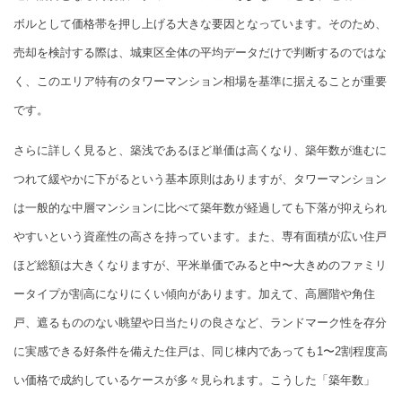
ボルとして価格帯を押し上げる大きな要因となっています。そのため、
売却を検討する際は、城東区全体の平均データだけで判断するのではな
く、このエリア特有のタワーマンション相場を基準に据えることが重要
です。
さらに詳しく見ると、築浅であるほど単価は高くなり、築年数が進むに
つれて緩やかに下がるという基本原則はありますが、タワーマンション
は一般的な中層マンションに比べて築年数が経過しても下落が抑えられ
やすいという資産性の高さを持っています。また、専有面積が広い住戸
ほど総額は大きくなりますが、平米単価でみると中〜大きめのファミリ
ータイプが割高になりにくい傾向があります。加えて、高層階や角住
戸、遮るもののない眺望や日当たりの良さなど、ランドマーク性を存分
に実感できる好条件を備えた住戸は、同じ棟内であっても1〜2割程度高
い価格で成約しているケースが多々見られます。こうした「築年数」