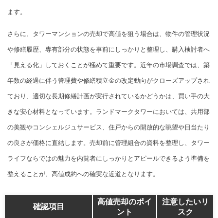
ます。
さらに、タワーマンションの売却で高値を狙う場合は、物件の管理状況
や修繕履歴、専有部分の状態を事前にしっかりと整理し、購入検討者へ
「見える化」しておくことが極めて重要です。近年の市場調査では、築
年数の経過に伴う管理費や修繕積立金の改定動向がクローズアップされ
ており、適切な長期修繕計画が実行されているかどうかは、買い手の大
きな安心材料となっています。ランドマークタワーにおいては、共用部
の美観やコンシェルジュサービス、住戸からの開放的な眺望や日当たり
の良さが価格に直結します。売却前に管理組合の資料を整理し、タワー
ライフならではの魅力を内覧者にしっかりとアピールできるよう準備を
整えることが、高値成約への確実な近道となります。
高値売却のポイ
注意したいリ
確認項目
ント
スク