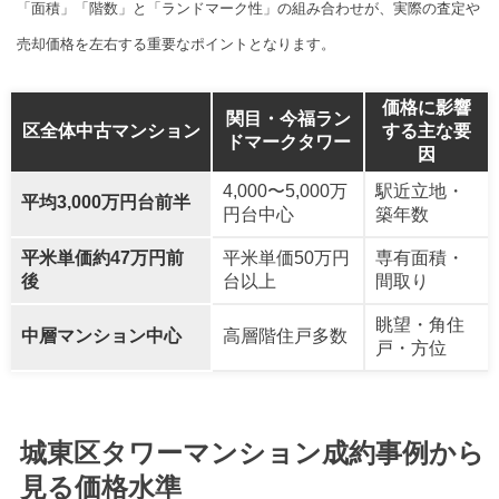
「面積」「階数」と「ランドマーク性」の組み合わせが、実際の査定や
売却価格を左右する重要なポイントとなります。
価格に影響
関目・今福ラン
区全体中古マンション
する主な要
ドマークタワー
因
4,000〜5,000万
駅近立地・
平均3,000万円台前半
円台中心
築年数
平米単価約47万円前
平米単価50万円
専有面積・
後
台以上
間取り
眺望・角住
中層マンション中心
高層階住戸多数
戸・方位
城東区タワーマンション成約事例から
見る価格水準