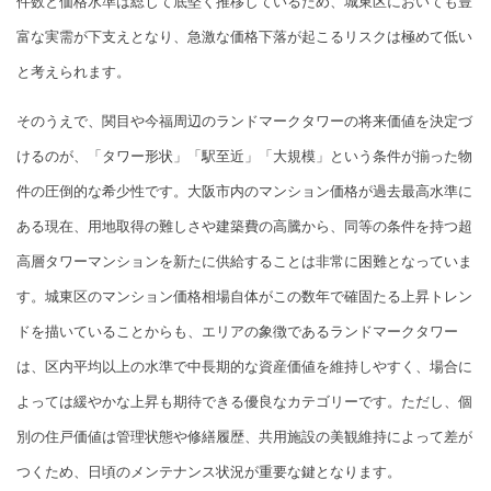
件数と価格水準は総じて底堅く推移しているため、城東区においても豊
富な実需が下支えとなり、急激な価格下落が起こるリスクは極めて低い
と考えられます。
そのうえで、関目や今福周辺のランドマークタワーの将来価値を決定づ
けるのが、「タワー形状」「駅至近」「大規模」という条件が揃った物
件の圧倒的な希少性です。大阪市内のマンション価格が過去最高水準に
ある現在、用地取得の難しさや建築費の高騰から、同等の条件を持つ超
高層タワーマンションを新たに供給することは非常に困難となっていま
す。城東区のマンション価格相場自体がこの数年で確固たる上昇トレン
ドを描いていることからも、エリアの象徴であるランドマークタワー
は、区内平均以上の水準で中長期的な資産価値を維持しやすく、場合に
よっては緩やかな上昇も期待できる優良なカテゴリーです。ただし、個
別の住戸価値は管理状態や修繕履歴、共用施設の美観維持によって差が
つくため、日頃のメンテナンス状況が重要な鍵となります。