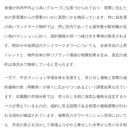
単価が市内平均より高いグループに位置づけられており、実際に住むた
めの実需層からの需要がいかに底堅いかを物語っています。特に知名度
の高いランドマーク物件では、同じ区内であっても築年数や駅距離が近
い他のマンションに比べ、成約価格が頭一つ抜け出す事例が散見されま
す。関目や今福周辺のランドマークタワーについても、全体市況の上昇
トレンドと、物件自体が持つブランド価値が相乗効果を生み、直近の成
約は強含みで推移していると見られます。
一方で、中古マンション市場全体を見渡すと、売り出し価格と実際の成
約価格の差（乖離率）が徐々に広がりつつあるという調査結果も出てい
ます。近畿圏の市場分析では、売り出し当初に強気な価格を設定するケ
ースが増えているものの、成約に至る段階である程度の価格調整が行わ
れる傾向が確認されています。城東区のタワーマンション売却において
も、市況の良さを活かして相場よりやや上乗せした水準から売り出す戦