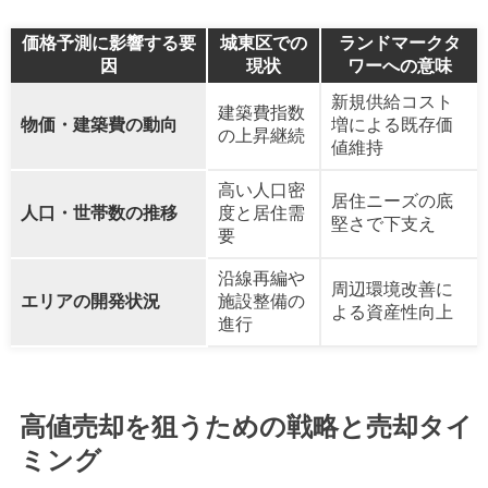
価格予測に影響する要
城東区での
ランドマークタ
因
現状
ワーへの意味
新規供給コスト
建築費指数
物価・建築費の動向
増による既存価
の上昇継続
値維持
高い人口密
居住ニーズの底
人口・世帯数の推移
度と居住需
堅さで下支え
要
沿線再編や
周辺環境改善に
エリアの開発状況
施設整備の
よる資産性向上
進行
高値売却を狙うための戦略と売却タイ
ミング