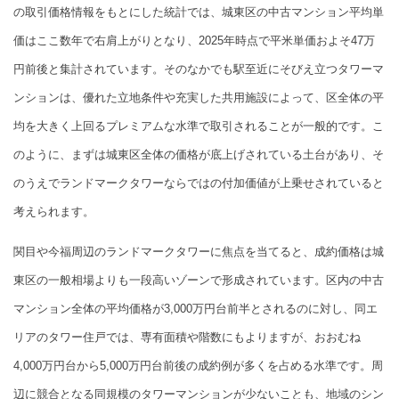
の取引価格情報をもとにした統計では、城東区の中古マンション平均単
価はここ数年で右肩上がりとなり、2025年時点で平米単価およそ47万
円前後と集計されています。そのなかでも駅至近にそびえ立つタワーマ
ンションは、優れた立地条件や充実した共用施設によって、区全体の平
均を大きく上回るプレミアムな水準で取引されることが一般的です。こ
のように、まずは城東区全体の価格が底上げされている土台があり、そ
のうえでランドマークタワーならではの付加価値が上乗せされていると
考えられます。
関目や今福周辺のランドマークタワーに焦点を当てると、成約価格は城
東区の一般相場よりも一段高いゾーンで形成されています。区内の中古
マンション全体の平均価格が3,000万円台前半とされるのに対し、同エ
リアのタワー住戸では、専有面積や階数にもよりますが、おおむね
4,000万円台から5,000万円台前後の成約例が多くを占める水準です。周
辺に競合となる同規模のタワーマンションが少ないことも、地域のシン