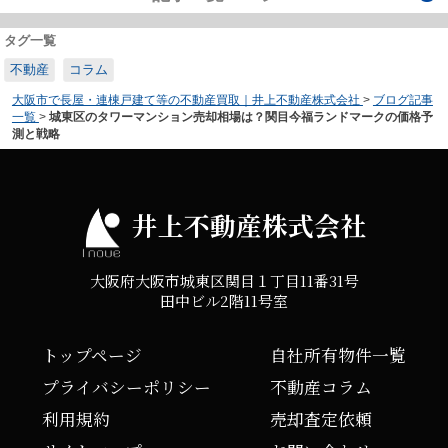
タグ一覧
不動産
コラム
大阪市で長屋・連棟戸建て等の不動産買取｜井上不動産株式会社
>
ブログ記事
一覧
>
城東区のタワーマンション売却相場は？関目今福ランドマークの価格予
測と戦略
井上不動産株式会社
大阪府大阪市城東区関目１丁目11番31号
田中ビル2階11号室
トップページ
自社所有物件一覧
プライバシーポリシー
不動産コラム
利用規約
売却査定依頼