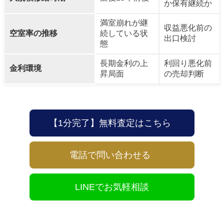
か保有継続か
満室崩れが継
収益悪化前の
空室率の推移
続している状
出口検討
態
長期金利の上
利回り悪化前
金利環境
昇局面
の売却判断
【1分完了】無料査定はこちら
電話で問い合わせる
LINEでお気軽相談