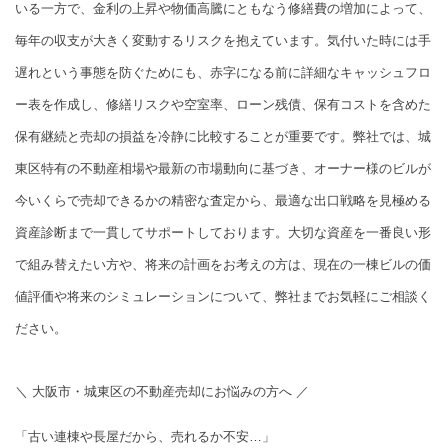
いる一方で、金利の上昇や物価高騰にともなう修繕費の増加によって、
毎年の収支が大きく変動するリスクを抱えています。気付いた時には手
遅れという事態を防ぐためにも、赤字になる前に詳細なキャッシュフロ
ー表を作成し、修繕リスクや空室率、ローン残債、保有コストを含めた
保有継続と売却の損益を冷静に比較することが重要です。弊社では、城
東区特有の不動産相場や最新の市場動向に基づき、オーナー様のビルが
今いくらで売却できるかの精密な査定から、最適な出口戦略を見極める
資産診断まで一貫してサポートしております。大切な資産を一番良い形
で組み替えたい方や、将来の計画をお考えの方は、現在の一棟ビルの価
値評価や将来のシミュレーションについて、弊社までお気軽にご相談く
ださい。
＼ 大阪市・城東区の不動産売却にお悩みの方へ ／
「古い連棟や長屋だから、売れるか不安…」