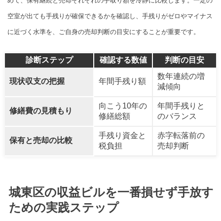
めて、保有継続と売却それぞれの手取り額を冷静に比較します。一定の
空室が出ても手残りが確保できるかを確認し、手残りがゼロやマイナス
に近づく水準を、ご自身の売却判断の目安にすることが重要です。
診断ステップ
確認する数値
判断の目安
数年連続の増
現状収支の把握
年間手残り額
減傾向
向こう10年の
年間手残りと
修繕費の見積もり
修繕総額
のバランス
手残り資金と
赤字転落前の
保有と売却の比較
税負担
売却判断
城東区の収益ビルを一番損せず手放す
ための実践ステップ