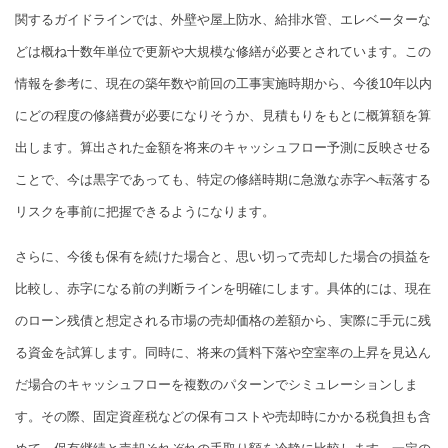
関するガイドラインでは、外壁や屋上防水、給排水管、エレベーターな
どは概ね十数年単位で更新や大規模な修繕が必要とされています。この
情報を参考に、現在の築年数や前回の工事実施時期から、今後10年以内
にどの程度の修繕費が必要になりそうか、見積もりをもとに概算額を算
出します。算出された金額を将来のキャッシュフロー予測に反映させる
ことで、今は黒字であっても、特定の修繕時期に急激な赤字へ転落する
リスクを事前に把握できるようになります。
さらに、今後も保有を続けた場合と、思い切って売却した場合の損益を
比較し、赤字になる前の判断ラインを明確にします。具体的には、現在
のローン残債と想定される市場の売却価格の差額から、実際に手元に残
る資金を試算します。同時に、将来の賃料下落や空室率の上昇を見込ん
だ場合のキャッシュフローを複数のパターンでシミュレーションしま
す。その際、固定資産税などの保有コストや売却時にかかる税負担も含