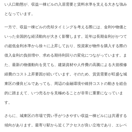
い人口動態が、収益一棟ビルの入居需要と賃料水準を支える大きな強み
となっています。
一方で、収益一棟ビルの売却タイミングを考える際には、金利や物価と
いった全国的な経済動向が大きく影響します。近年は長期金利がかつて
の超低金利水準から徐々に上昇しており、投資家が物件を購入する際の
借入金利の負担増や、求める期待利回りの変化につながっています。ま
た、最新の物価動向を見ても、建築資材や人件費の高騰による大規模修
繕費のコスト上昇要因が続いています。そのため、賃賃需要が旺盛な城
東区の優良ビルであっても、周辺の金融環境や維持コストの動きを総合
的に踏まえて、いつ売るかを見極めることが非常に重要になっていま
す。
さらに、城東区の市場で買い手がつきやすい収益一棟ビルには共通する
傾向があります。最寄り駅から近くアクセスが良い立地であり、エレベ