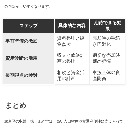
の判断がしやすくなります。
期待できる効
ステップ
具体的な内容
果
資料整理と建
売却時の手続
事前準備の徹底
物点検
き円滑化
収支と修繕計
適切な売却時
資産診断の活用
画の整理
期の把握
相続と資金活
家族全体の資
長期視点の検討
用の計画
産防衛
まとめ
城東区の収益一棟ビル経営は、高い人口密度や交通利便性に支えられて