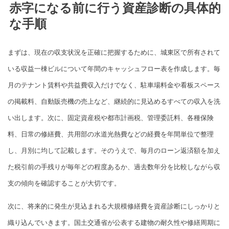
赤字になる前に行う資産診断の具体的
な手順
まずは、現在の収支状況を正確に把握するために、城東区で所有されて
いる収益一棟ビルについて年間のキャッシュフロー表を作成します。毎
月のテナント賃料や共益費収入だけでなく、駐車場料金や看板スペース
の掲載料、自動販売機の売上など、継続的に見込めるすべての収入を洗
い出します。次に、固定資産税や都市計画税、管理委託料、各種保険
料、日常の修繕費、共用部の水道光熱費などの経費を年間単位で整理
し、月別に均して記載します。そのうえで、毎月のローン返済額を加え
た税引前の手残りが毎年どの程度あるか、過去数年分を比較しながら収
支の傾向を確認することが大切です。
次に、将来的に発生が見込まれる大規模修繕費を資産診断にしっかりと
織り込んでいきます。国土交通省が公表する建物の耐久性や修繕周期に