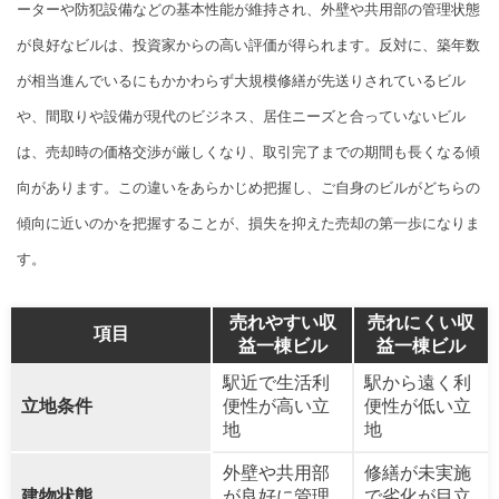
ーターや防犯設備などの基本性能が維持され、外壁や共用部の管理状態
が良好なビルは、投資家からの高い評価が得られます。反対に、築年数
が相当進んでいるにもかかわらず大規模修繕が先送りされているビル
や、間取りや設備が現代のビジネス、居住ニーズと合っていないビル
は、売却時の価格交渉が厳しくなり、取引完了までの期間も長くなる傾
向があります。この違いをあらかじめ把握し、ご自身のビルがどちらの
傾向に近いのかを把握することが、損失を抑えた売却の第一歩になりま
す。
売れやすい収
売れにくい収
項目
益一棟ビル
益一棟ビル
駅近で生活利
駅から遠く利
立地条件
便性が高い立
便性が低い立
地
地
外壁や共用部
修繕が未実施
建物状態
が良好に管理
で劣化が目立