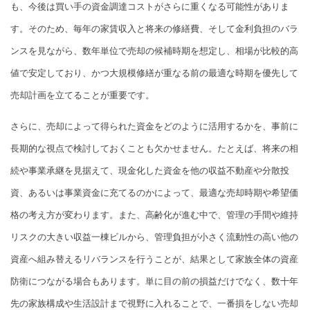
も、今後は買い手の資金調達コストがさらに重くなる可能性がありま
す。そのため、毎年の家賃収入と将来の修繕費、そして金利負担のバラ
ンスを見ながら、数年単位で売却の候補時期を想定し、相場が比較的高
値で安定しており、かつ大規模修繕が重なる前の最適な時期を優先して
売却計画を立てることが重要です。
さらに、売却によって得られた資金をどのように活用するかを、事前に
長期的な視点で検討しておくことも欠かせません。たとえば、将来の相
続や事業承継を見据えて、現金化した資金を他の収益不動産や分散投
資、あるいは事業資金に充てるのかによって、最適な売却時期や希望価
格の考え方が変わります。また、高齢化が進む中で、管理の手間や維持
リスクの大きい収益一棟ビルから、管理負担が小さく流動性の高い他の
資産へ組み替えるリバランスを行うことが、結果として家族全体の資産
防衛につながる場合もあります。単に目の前の損益だけでなく、数十年
先の家族構成や生活設計まで視野に入れることで、一番損をしない売却