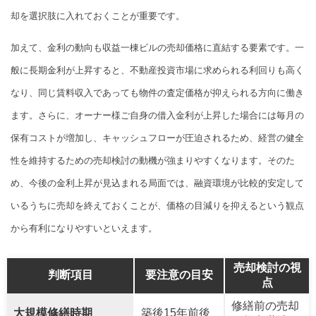
却を選択肢に入れておくことが重要です。
加えて、金利の動向も収益一棟ビルの売却価格に直結する要素です。一
般に長期金利が上昇すると、不動産投資市場に求められる利回りも高く
なり、同じ賃料収入であっても物件の査定価格が抑えられる方向に働き
ます。さらに、オーナー様ご自身の借入金利が上昇した場合には毎月の
保有コストが増加し、キャッシュフローが圧迫されるため、経営の健全
性を維持するための売却検討の動機が強まりやすくなります。そのた
め、今後の金利上昇が見込まれる局面では、融資環境が比較的安定して
いるうちに売却を終えておくことが、価格の目減りを抑えるという観点
から有利になりやすいといえます。
売却検討の視
判断項目
要注意の目安
点
修繕前の売却
大規模修繕時期
築後15年前後