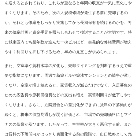
を迎えるとされており、これらが重なると年間の収支が一気に悪化しや
すくなります。そのため、次の大規模修繕が発生する前に売却するの
か、それとも修繕をしっかり実施してから長期保有を続けるのかを、将
来の修繕計画と資金手元を照らし合わせて検討することが大切です。特
に城東区内でも築年数が進んだ一棟ビルほど、突発的な修繕費用が増え
やすく利回りを押し下げるため、早めの見直しが求められます。
また、空室率や賃料水準の変化も、売却タイミングを判断するうえで重
要な指標になります。周辺で新築ビルや築浅マンションとの競争が激し
くなり、空室が増え始めると、家賃収入が減るだけでなく、入居募集の
ための広告費や原状回復費などの支出も増え、実質利回りが低下しやす
くなります。さらに、近隣競合との差別化ができずに賃料の下落傾向が
続くと、将来の収益見通しが弱く評価され、市場での売却価格にもマイ
ナスの影響が及びます。したがって、空室率が大きく悪化する前、また
は賃料の下落傾向がはっきり表面化する前の段階で、出口戦略として売