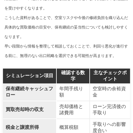
を受けやすくなります。
こうした資料があることで、空室リスクや今後の修繕負担を織り込んだ
具体的な買取価格の目安や、保有継続の妥当性についても検討しやすく
なります。
早い段階から情報を整理して相談しておくことで、利回り悪化が進行す
る前に、無理のない出口戦略を選択できる可能性が高まります。
確認する数
主なチェックポ
シミュレーション項目
字
イント
保有継続キャッシュフ
年間手残り
空室時の余裕資
ロー
額
金
売却価格と
ローン完済後の
買取売却時の収支
諸費用
手取り
手取りへの影響
税金と譲渡所得
概算税額
度合い