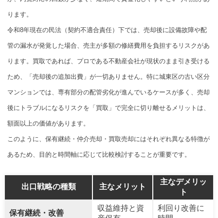
ります。
令和8年現在の民法（契約不適合責任）下では、売却後に設備故障や配
管の漏水が発覚した場合、売主が多額の修繕費用を負担するリスクがあ
ります。買取であれば、プロである不動産会社が現状のまま引き受ける
ため、「売却後の追加出費」が一切ありません。特に城東区の古い区分
マンションでは、専有部分の配管劣化が進んでいるケースが多く、売却
後にトラブルになるリスクを「買取」で完全に切り離せるメリットは、
額面以上の価値があります。
このように、保有継続・仲介売却・買取売却にはそれぞれ異なる特徴が
あるため、目的と時間軸に応じて比較検討することが重要です。
主なデメリッ
出口戦略の種類
主なメリット
ト
収益維持と資
利回り改善に
保有継続・改善