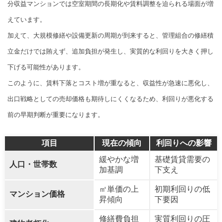
分収益マンションでは空室期間の長期化や賃料調整を迫られる場面が増
えています。
加えて、大規模修繕や設備更新の周期が到来すると、管理組合の修繕積
立金だけでは賄えず、追加負担が発生し、実質的な利回りを大きく押し
下げる可能性があります。
このように、賃料下落とコスト増が重なると、収益性が急速に悪化し、
出口戦略としての売却価格も期待しにくくなるため、利回りが悪化する
前の早期判断が重要になります。
項目
現在の傾向
利回りへの影響
緩やかな増
基礎賃貸需要の
人口・世帯数
加基調
下支え
㎡単価の上
初期利回りの低
マンション価格
昇傾向
下要因
修繕費負担
実質利回りの圧