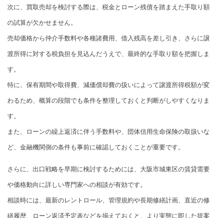
次に、買取売却を検討する際は、税金とローン残債を踏まえた手取り額
の試算が欠かせません。
売却価格から仲介手数料や各種諸費用、借入残高を差し引き、さらに譲
渡所得に対する税負担を見込んだうえで、最終的な手取り額を把握しま
す。
特に、保有期間や取得費、減価償却費の扱いによって譲渡所得税額が変
わるため、概算の段階でも条件を整理しておくと判断がしやすくなりま
す。
また、ローンの繰上返済に伴う手数料や、団体信用生命保険の取扱いな
ど、金融機関側の条件も事前に確認しておくことが重要です。
さらに、出口戦略を早期に検討するためには、大阪市城東区の賃貸需要
や価格動向に詳しい専門家への相談が有効です。
相談時には、最新のレントロール、管理規約や長期修繕計画、直近の修
繕履歴、ローン返済予定表などを揃えておくと、より実態に即した提案