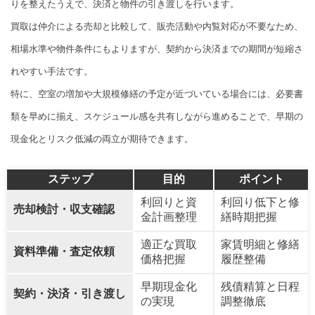
りを整えたうえで、決済と物件の引き渡しを行います。
買取は仲介による売却と比較して、販売活動や内覧対応が不要なため、
相場水準や物件条件にもよりますが、契約から決済までの期間が短縮さ
れやすい手法です。
特に、空室の増加や大規模修繕の予定が近づいている場合には、必要書
類を早めに揃え、スケジュール感を共有しながら進めることで、早期の
現金化とリスク低減の両立が期待できます。
ステップ
目的
ポイント
利回りと資
利回り低下と修
売却検討・収支確認
金計画整理
繕時期把握
適正な買取
家賃明細と修繕
資料準備・査定依頼
価格把握
履歴整備
早期現金化
残債精算と日程
契約・決済・引き渡し
の実現
調整徹底