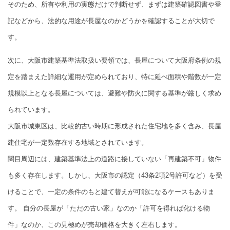
そのため、所有や利用の実態だけで判断せず、まずは建築確認図書や登
記などから、法的な用途が長屋なのかどうかを確認することが大切で
す。
次に、大阪市建築基準法取扱い要領では、長屋について大阪府条例の規
定を踏まえた詳細な運用が定められており、特に延べ面積や階数が一定
規模以上となる長屋については、避難や防火に関する基準が厳しく求め
られています。
大阪市城東区は、比較的古い時期に形成された住宅地を多く含み、長屋
建住宅が一定数存在する地域とされています。
関目周辺には、建築基準法上の道路に接していない「再建築不可」物件
も多く存在します。しかし、大阪市の認定（43条2項2号許可など）を受
けることで、一定の条件のもと建て替えが可能になるケースもありま
す。 自分の長屋が「ただの古い家」なのか「許可を得れば化ける物
件」なのか、この見極めが売却価格を大きく左右します。