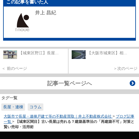
この記事を書いた人
井上 昌紀
【城東区野江】長屋...
【大阪市城東区】相...
＜ 前のページ
＞次のページ
記事一覧ページへ
タグ一覧
長屋・連棟
コラム
大阪市で長屋・連棟戸建て等の不動産買取｜井上不動産株式会社
>
ブログ記事
一覧
>
【城東区関目】古い長屋は売れる？建築基準法の「再建築不可」対策と
賢い売却・活用術