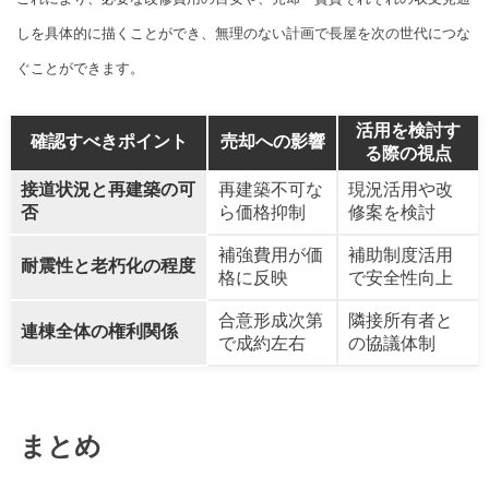
しを具体的に描くことができ、無理のない計画で長屋を次の世代につな
ぐことができます。
活用を検討す
確認すべきポイント
売却への影響
る際の視点
接道状況と再建築の可
再建築不可な
現況活用や改
否
ら価格抑制
修案を検討
補強費用が価
補助制度活用
耐震性と老朽化の程度
格に反映
で安全性向上
合意形成次第
隣接所有者と
連棟全体の権利関係
で成約左右
の協議体制
まとめ