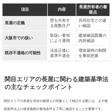
長屋所有者の着
項目
内容
眼点
壁を共有す
共同住宅との違
長屋の定義
る複数住戸
い確認
取扱い要領
建築確認図書の
大阪市での扱い
により運用
内容確認
法改正後に
増改築時の制限
既存不適格の可能性
基準不適合
を事前把握
関目エリアの長屋に関わる建築基準法
の主なチェックポイント
関目エリアの長屋を売却や建替えの対象として検討する際には、まず建
築基準法上の接道義務や敷地条件を丁寧に確認することが重要です。