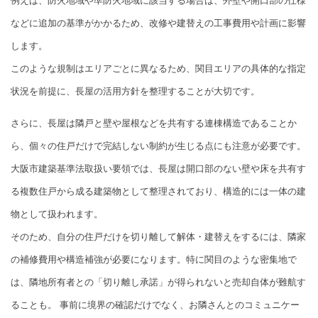
例えば、防火地域や準防火地域に該当する場合は、外壁や開口部の仕様
などに追加の基準がかかるため、改修や建替えの工事費用や計画に影響
します。
このような規制はエリアごとに異なるため、関目エリアの具体的な指定
状況を前提に、長屋の活用方針を整理することが大切です。
さらに、長屋は隣戸と壁や屋根などを共有する連棟構造であることか
ら、個々の住戸だけで完結しない制約が生じる点にも注意が必要です。
大阪市建築基準法取扱い要領では、長屋は開口部のない壁や床を共有す
る複数住戸から成る建築物として整理されており、構造的には一体の建
物として扱われます。
そのため、自分の住戸だけを切り離して解体・建替えをするには、隣家
の補修費用や構造補強が必要になります。特に関目のような密集地で
は、隣地所有者との「切り離し承諾」が得られないと売却自体が難航す
ることも。 事前に境界の確認だけでなく、お隣さんとのコミュニケー