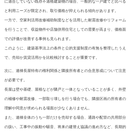
に適合していない既存不適格建築物の場合、一般的な一戸建てと比べる
と利用ニーズが限定され、取引価格が抑えられる傾向があります。
一方で、空家利活用改修補助制度などを活用した耐震改修やリフォーム
を行うことで、収益物件や店舗併用住宅としての需要が高まり、価格面
での評価が改善する事例も見られます。
このように、建築基準法上の条件と公的支援制度の有無を整理したうえ
で、売却か賃貸活用かを比較検討することが重要です。
次に、連棟長屋特有の権利関係と隣接所有者との合意形成について注意
が必要です。
長屋は壁や基礎、屋根などが隣戸と一体となっていることが多く、外壁
の補修や耐震改修、一部取り壊しを行う場合でも、隣接区画の所有者の
理解や同意が求められる場面が少なくありません。
また、連棟全体のうち一部だけを売却する場合、通路や配管の共用部分
の扱い、工事中の振動や騒音、将来の建替え協議の進め方など、長期的