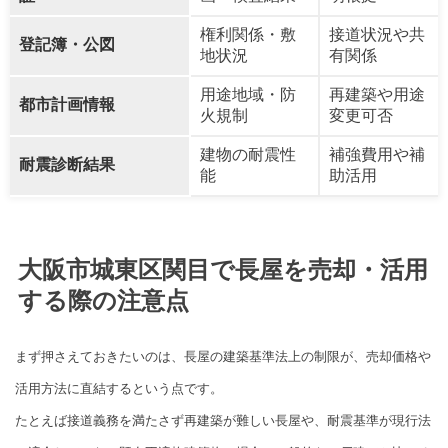
権利関係・敷
接道状況や共
登記簿・公図
地状況
有関係
用途地域・防
再建築や用途
都市計画情報
火規制
変更可否
建物の耐震性
補強費用や補
耐震診断結果
能
助活用
大阪市城東区関目で長屋を売却・活用
する際の注意点
まず押さえておきたいのは、長屋の建築基準法上の制限が、売却価格や
活用方法に直結するという点です。
たとえば接道義務を満たさず再建築が難しい長屋や、耐震基準が現行法