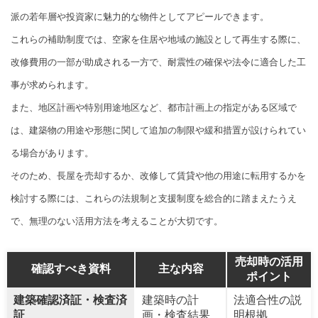
派の若年層や投資家に魅力的な物件としてアピールできます。
これらの補助制度では、空家を住居や地域の施設として再生する際に、
改修費用の一部が助成される一方で、耐震性の確保や法令に適合した工
事が求められます。
また、地区計画や特別用途地区など、都市計画上の指定がある区域で
は、建築物の用途や形態に関して追加の制限や緩和措置が設けられてい
る場合があります。
そのため、長屋を売却するか、改修して賃貸や他の用途に転用するかを
検討する際には、これらの法規制と支援制度を総合的に踏まえたうえ
で、無理のない活用方法を考えることが大切です。
売却時の活用
確認すべき資料
主な内容
ポイント
建築確認済証・検査済
建築時の計
法適合性の説
証
画・検査結果
明根拠