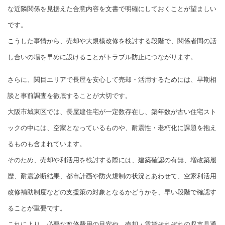
な近隣関係を見据えた合意内容を文書で明確にしておくことが望ましい
です。
こうした事情から、売却や大規模改修を検討する段階で、関係者間の話
し合いの場を早めに設けることがトラブル防止につながります。
さらに、関目エリアで長屋を安心して売却・活用するためには、早期相
談と事前調査を徹底することが大切です。
大阪市城東区では、長屋建住宅が一定数存在し、築年数が古い住宅スト
ックの中には、空家となっているものや、耐震性・老朽化に課題を抱え
るものも含まれています。
そのため、売却や利活用を検討する際には、建築確認の有無、増改築履
歴、耐震診断結果、都市計画や防火規制の状況とあわせて、空家利活用
改修補助制度などの支援策の対象となるかどうかを、早い段階で確認す
ることが重要です。
これにより、必要な改修費用の目安や、売却・賃貸それぞれの収支見通