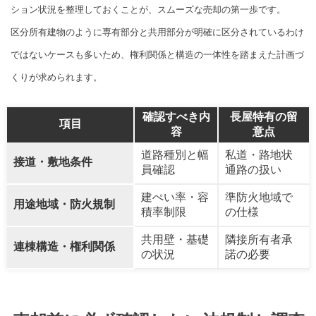
ション状況を整理しておくことが、スムーズな売却の第一歩です。
区分所有建物のように専有部分と共用部分が明確に区分されているわけ
ではないケースも多いため、権利関係と構造の一体性を踏まえた計画づ
くりが求められます。
確認すべき内
長屋特有の留
項目
容
意点
道路種別と幅
私道・路地状
接道・敷地条件
員確認
通路の扱い
建ぺい率・容
準防火地域で
用途地域・防火規制
積率制限
の仕様
共用壁・基礎
隣接所有者承
連棟構造・権利関係
の状況
諾の必要