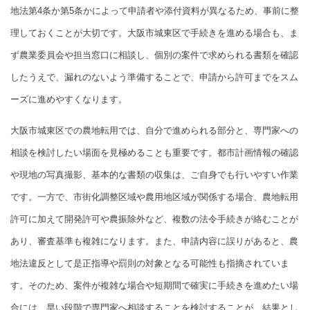
地法第4条か第5条かによって申請者や添付資料が異なるため、事前に整
理しておくことが大切です。大阪市城東区で手続きを進める場合も、ま
ず農業委員会や担当窓口に相談し、個別の案件で求められる書類を確認
したうえで、漏れのないよう準備することで、申請から許可までをスム
ーズに進めやすくなります。
大阪市城東区での農地転用では、自分で進められる部分と、専門家への
相談を検討したい場面を見極めることも重要です。都市計画情報の確認
や現地の写真撮影、基本的な書類の収集は、ご自身でも行いやすい作業
です。一方で、市街化調整区域や農用地区域が関係する場合、農地転用
許可に加えて開発許可や農振除外など、複数の法令手続きが絡むことが
あり、審査基準も複雑になります。また、申請内容に誤りがあると、農
地法違反として是正指導や罰則の対象となる可能性も指摘されていま
す。そのため、案件が複雑な場合や短期間で確実に手続きを進めたい場
合には、早い段階で専門家へ相談することを検討することが、結果とし