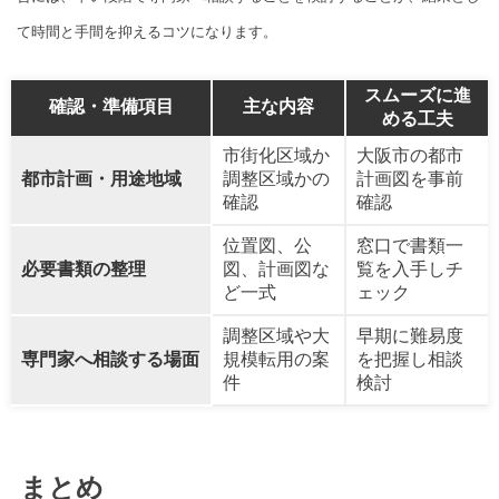
て時間と手間を抑えるコツになります。
スムーズに進
確認・準備項目
主な内容
める工夫
市街化区域か
大阪市の都市
都市計画・用途地域
調整区域かの
計画図を事前
確認
確認
位置図、公
窓口で書類一
必要書類の整理
図、計画図な
覧を入手しチ
ど一式
ェック
調整区域や大
早期に難易度
専門家へ相談する場面
規模転用の案
を把握し相談
件
検討
まとめ