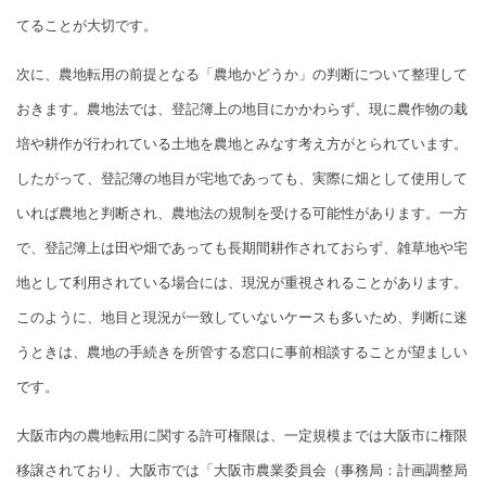
てることが大切です。
次に、農地転用の前提となる「農地かどうか」の判断について整理して
おきます。農地法では、登記簿上の地目にかかわらず、現に農作物の栽
培や耕作が行われている土地を農地とみなす考え方がとられています。
したがって、登記簿の地目が宅地であっても、実際に畑として使用して
いれば農地と判断され、農地法の規制を受ける可能性があります。一方
で、登記簿上は田や畑であっても長期間耕作されておらず、雑草地や宅
地として利用されている場合には、現況が重視されることがあります。
このように、地目と現況が一致していないケースも多いため、判断に迷
うときは、農地の手続きを所管する窓口に事前相談することが望ましい
です。
大阪市内の農地転用に関する許可権限は、一定規模までは大阪市に権限
移譲されており、大阪市では「大阪市農業委員会（事務局：計画調整局