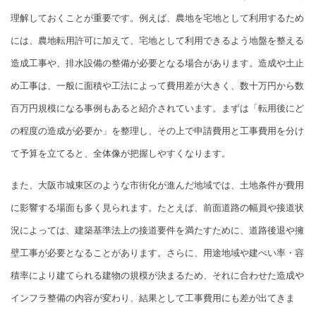
理解しておくことが重要です。例えば、農地を宅地として利用するため
には、農地転用許可に加えて、宅地として利用できるよう地盤を整える
造成工事や、排水設備の整備が必要となる場合があります。造成や土止
め工事は、一般に面積や工法によって費用差が大きく、数十万円から数
百万円規模になる事例もあると紹介されています。まずは「転用後にど
の程度の造成が必要か」を整理し、その上で申請費用と工事費用を分け
て予算を立てると、全体像が把握しやすくなります。
また、大阪市城東区のような市街化が進んだ地域では、土地条件が費用
に影響する場面も多く見られます。たとえば、前面道路の幅員や接道状
況によっては、建築基準法上の接道要件を満たすために、道路後退や擁
壁工事が必要となることがあります。さらに、用途地域や建ぺい率・容
積率により建てられる建物の規模が決まるため、それに合わせた造成や
インフラ整備の内容が変わり、結果として工事費用にも差が出てきま