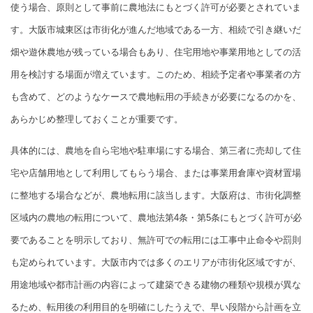
使う場合、原則として事前に農地法にもとづく許可が必要とされていま
す。大阪市城東区は市街化が進んだ地域である一方、相続で引き継いだ
畑や遊休農地が残っている場合もあり、住宅用地や事業用地としての活
用を検討する場面が増えています。このため、相続予定者や事業者の方
も含めて、どのようなケースで農地転用の手続きが必要になるのかを、
あらかじめ整理しておくことが重要です。
具体的には、農地を自ら宅地や駐車場にする場合、第三者に売却して住
宅や店舗用地として利用してもらう場合、または事業用倉庫や資材置場
に整地する場合などが、農地転用に該当します。大阪府は、市街化調整
区域内の農地の転用について、農地法第4条・第5条にもとづく許可が必
要であることを明示しており、無許可での転用には工事中止命令や罰則
も定められています。大阪市内では多くのエリアが市街化区域ですが、
用途地域や都市計画の内容によって建築できる建物の種類や規模が異な
るため、転用後の利用目的を明確にしたうえで、早い段階から計画を立