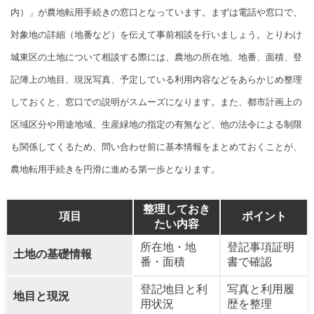
内）」が農地転用手続きの窓口となっています。まずは電話や窓口で、
対象地の詳細（地番など）を伝えて事前相談を行いましょう。とりわけ
城東区の土地について相談する際には、農地の所在地、地番、面積、登
記簿上の地目、現況写真、予定している利用内容などをあらかじめ整理
しておくと、窓口での説明がスムーズになります。また、都市計画上の
区域区分や用途地域、生産緑地の指定の有無など、他の法令による制限
も関係してくるため、問い合わせ前に基本情報をまとめておくことが、
農地転用手続きを円滑に進める第一歩となります。
整理しておき
項目
ポイント
たい内容
所在地・地
登記事項証明
土地の基礎情報
番・面積
書で確認
登記地目と利
写真と利用履
地目と現況
用状況
歴を整理