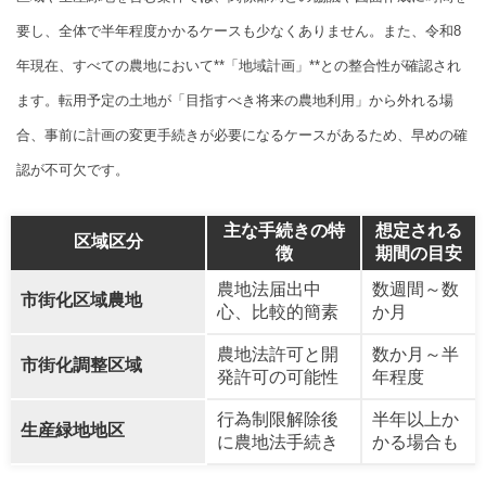
要し、全体で半年程度かかるケースも少なくありません。また、令和8
年現在、すべての農地において**「地域計画」**との整合性が確認され
ます。転用予定の土地が「目指すべき将来の農地利用」から外れる場
合、事前に計画の変更手続きが必要になるケースがあるため、早めの確
認が不可欠です。
主な手続きの特
想定される
区域区分
徴
期間の目安
農地法届出中
数週間～数
市街化区域農地
心、比較的簡素
か月
農地法許可と開
数か月～半
市街化調整区域
発許可の可能性
年程度
行為制限解除後
半年以上か
生産緑地地区
に農地法手続き
かる場合も