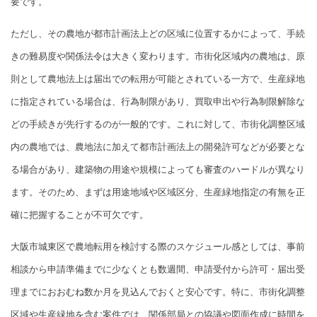
要です。
ただし、その農地が都市計画法上どの区域に位置するかによって、手続
きの難易度や関係法令は大きく変わります。市街化区域内の農地は、原
則として農地法上は届出での転用が可能とされている一方で、生産緑地
に指定されている場合は、行為制限があり、買取申出や行為制限解除な
どの手続きが先行するのが一般的です。これに対して、市街化調整区域
内の農地では、農地法に加えて都市計画法上の開発許可などが必要とな
る場合があり、建築物の用途や規模によっても審査のハードルが異なり
ます。そのため、まずは用途地域や区域区分、生産緑地指定の有無を正
確に把握することが不可欠です。
大阪市城東区で農地転用を検討する際のスケジュール感としては、事前
相談から申請準備までに少なくとも数週間、申請受付から許可・届出受
理までにおおむね数か月を見込んでおくと安心です。特に、市街化調整
区域や生産緑地を含む案件では、関係部局との協議や図面作成に時間を