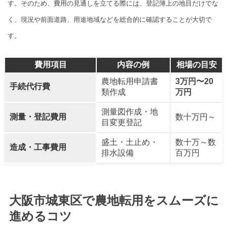
す。そのため、費用の見通しを立てる際には、登記簿上の地目だけでな
く、現況や前面道路、用途地域などを総合的に確認することが大切で
す。
費用項目
内容の例
相場の目安
農地転用申請書
3万円〜20
手続代行費
類作成
万円
測量図作成・地
測量・登記費用
数十万円～
目変更登記
盛土・土止め・
数十万～数
造成・工事費用
排水設備
百万円
大阪市城東区で農地転用をスムーズに
進めるコツ