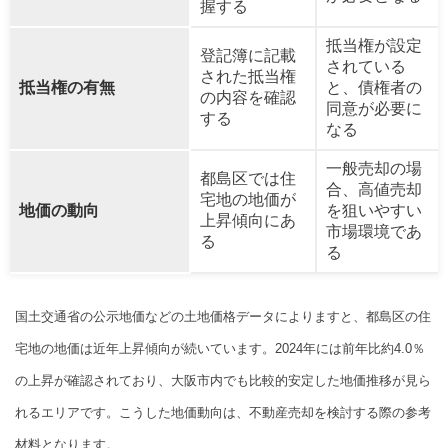
握する
抵当権が設定
登記簿に記載
されている
された抵当権
抵当権の有無
と、債権者の
の内容を確認
同意が必要に
する
なる
一般売却の場
都島区では住
合、高値売却
宅地の地価が
地価の動向
を狙いやすい
上昇傾向にあ
市場環境であ
る
る
国土交通省の公示地価などの土地価格データによりますと、都島区の住
宅地の地価は近年上昇傾向が続いています。2024年には前年比約4.0％
の上昇が確認されており、大阪市内でも比較的安定した地価推移が見ら
れるエリアです。こうした地価動向は、不動産売却を検討する際の参考
材料となります。