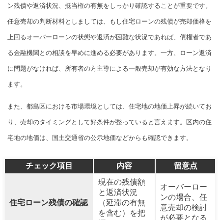
ン残債や返済状況、抵当権の有無をしっかり確認することが重要です。
任意売却の判断材料としましては、もし住宅ローンの残債が売却価格を
上回るオーバーローンの状態や返済が困難な状況であれば、債権者であ
る金融機関との相談を早めに進める必要があります。一方、ローン返済
に問題がなければ、所有者の方主導による一般売却が有効な方法となり
ます。
また、都島区における市場環境としては、住宅地の地価上昇が続いてお
り、売却のタイミングとして好条件が整っていると言えます。区内の住
宅地の地価は、国土交通省の公示地価などからも確認できます。
チェック項目
内容
留意点
現在の残債額
オーバーロー
と返済状況
ンの場合、任
住宅ローン残債の確認
（延滞の有無
意売却の検討
を含む）を把
が必要となる