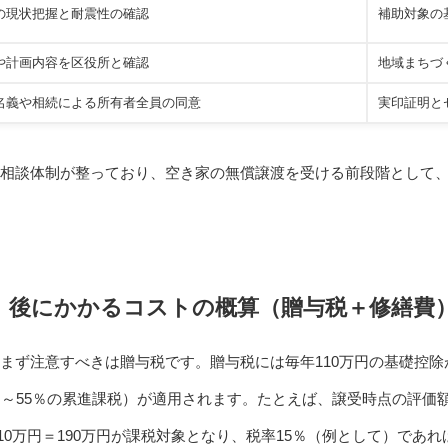
の現状把握と耐震性の確認
補助対象の
や計画内容を区役所と確認
地域まちづ
名義や相続による所有者全員の同意
実印証明と
相談体制が整っており、空き家の無償譲渡を受ける前段階として
」後にかかるコストの概算（贈与税＋修繕費
まず注意すべきは贈与税です。贈与税には毎年110万円の基礎控
％～55％の累進課税）が適用されます。たとえば、譲受時点の評価
110万円＝190万円が課税対象となり、税率15％（例として）であれ