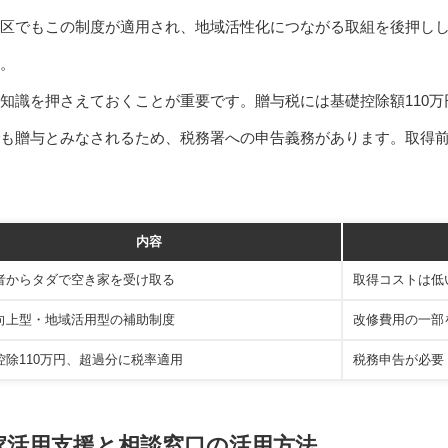
区でもこの制度が適用され、地域活性化につながる取組を後押し
。
知識を押さえておくことが重要です。贈与税には基礎控除額110
も贈与とみなされるため、税務署への申告義務があります。取得
内容
者からタダで空き家を受け取る
取得コストは低
向上型・地域活用型の補助制度
改修費用の一部
控除110万円、超過分に税率適用
税務申告が必要
家活用支援と相談窓口の活用方法