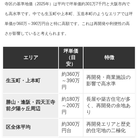
寺区の基準地価（2025年）は平均で坪単価約301万7千円と大阪市内で
も高水準です。中でも生玉町や上本町、玉造本町のようなエリアでは坪
単価が360万～390万円台と特に高額です。これは再開発や利便性の高
さが影響していると考えられます。
坪単価
エリア
（目
特徴
安）
約360万
再開発・商業施設の
生玉町・上本町
～390万
影響で高水準
円
約180万
長屋や築古住宅が多
勝山・逢阪・四天王寺
～200万
く、再開発の余地あ
前夕陽ヶ丘周辺
円
り
約300万
再開発エリアと歴史
区全体平均
円台
的住宅地の二極化