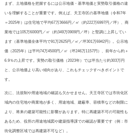
まず、土地価格を把握するには公示地価・基準地価と実勢取引価格の違
いを理解することが重要です。例えば、天王寺区の基準地価（令和7年
＝2025年）は住宅地で平均67万3666円／㎡（約222万6997円／坪）、商
業地では105万6000円／㎡（約349万0909円／坪）と堅調に上昇してい
ます（基準地価全体平均で91万2625円／㎡／坪301万6942円）。公示地
価（2025年）は平均74万4500円／㎡（坪246万1157円）、前年から約＋
6.9％の上昇です。実勢の取引価格（2023年）では坪当たり約303万円
と、公示地価より高い傾向があり、これもチェックすべきポイントで
す。
次に、法規制や用途地域の確認も欠かせません。天王寺区では市街化区
域内の住宅地や商業地が多く、用途地域、建蔽率、容積率などの制限に
より、将来の建築可能性に影響があります。特に再建築不可の可能性も
あるため、役所の用途地域図や建築指導課での確認が重要です（例：市
街化調整区域では再建築不可など）。