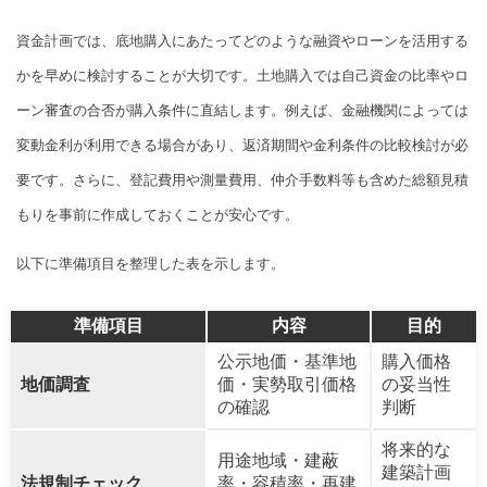
資金計画では、底地購入にあたってどのような融資やローンを活用する
かを早めに検討することが大切です。土地購入では自己資金の比率やロ
ーン審査の合否が購入条件に直結します。例えば、金融機関によっては
変動金利が利用できる場合があり、返済期間や金利条件の比較検討が必
要です。さらに、登記費用や測量費用、仲介手数料等も含めた総額見積
もりを事前に作成しておくことが安心です。
以下に準備項目を整理した表を示します。
準備項目
内容
目的
公示地価・基準地
購入価格
地価調査
価・実勢取引価格
の妥当性
の確認
判断
将来的な
用途地域・建蔽
建築計画
法規制チェック
率・容積率・再建