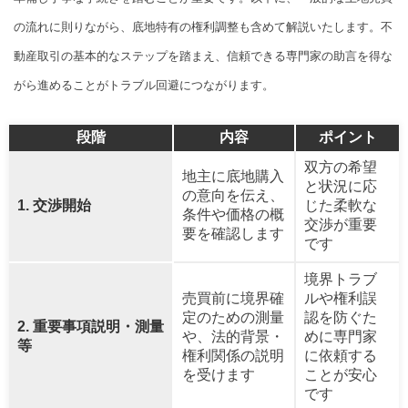
の流れに則りながら、底地特有の権利調整も含めて解説いたします。不
動産取引の基本的なステップを踏まえ、信頼できる専門家の助言を得な
がら進めることがトラブル回避につながります。
段階
内容
ポイント
双方の希望
地主に底地購入
と状況に応
の意向を伝え、
1. 交渉開始
じた柔軟な
条件や価格の概
交渉が重要
要を確認します
です
境界トラブ
売買前に境界確
ルや権利誤
定のための測量
認を防ぐた
2. 重要事項説明・測量
や、法的背景・
めに専門家
等
権利関係の説明
に依頼する
を受けます
ことが安心
です