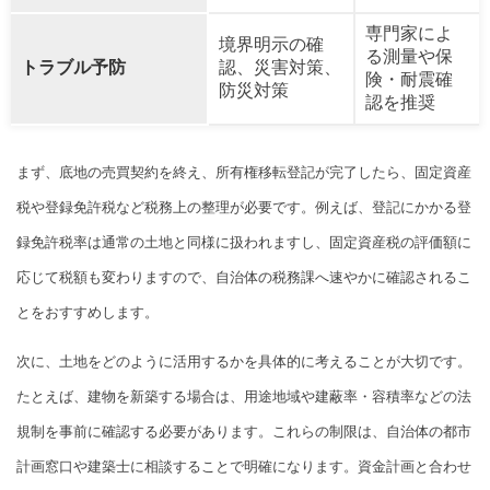
専門家によ
境界明示の確
る測量や保
トラブル予防
認、災害対策、
険・耐震確
防災対策
認を推奨
まず、底地の売買契約を終え、所有権移転登記が完了したら、固定資産
税や登録免許税など税務上の整理が必要です。例えば、登記にかかる登
録免許税率は通常の土地と同様に扱われますし、固定資産税の評価額に
応じて税額も変わりますので、自治体の税務課へ速やかに確認されるこ
とをおすすめします。
次に、土地をどのように活用するかを具体的に考えることが大切です。
たとえば、建物を新築する場合は、用途地域や建蔽率・容積率などの法
規制を事前に確認する必要があります。これらの制限は、自治体の都市
計画窓口や建築士に相談することで明確になります。資金計画と合わせ