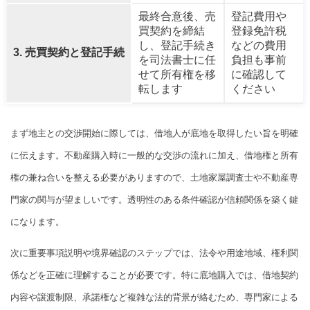
最終合意後、売
登記費用や
買契約を締結
登録免許税
し、登記手続き
などの費用
3. 売買契約と登記手続
を司法書士に任
負担も事前
せて所有権を移
に確認して
転します
ください
まず地主との交渉開始に際しては、借地人が底地を取得したい旨を明確
に伝えます。不動産購入時に一般的な交渉の流れに加え、借地権と所有
権の兼ね合いを整える必要がありますので、土地家屋調査士や不動産専
門家の関与が望ましいです。透明性のある条件確認が信頼関係を築く鍵
になります。
次に重要事項説明や境界確認のステップでは、法令や用途地域、権利関
係などを正確に理解することが必要です。特に底地購入では、借地契約
内容や譲渡制限、承諾権など複雑な法的背景が絡むため、専門家による