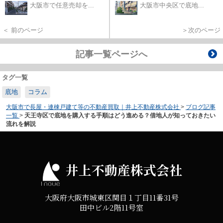
大阪市で任意売却を...
大阪市中央区で底地...
＜ 前のページ
＞次のページ
記事一覧ページへ
タグ一覧
底地
コラム
大阪市で長屋・連棟戸建て等の不動産買取｜井上不動産株式会社
>
ブログ記事
一覧
>
天王寺区で底地を購入する手順はどう進める？借地人が知っておきたい
流れを解説
井上不動産株式会社
大阪府大阪市城東区関目１丁目11番31号
田中ビル2階11号室