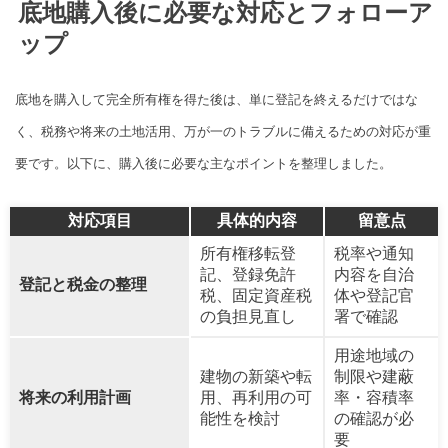
底地購入後に必要な対応とフォローア
ップ
底地を購入して完全所有権を得た後は、単に登記を終えるだけではな
く、税務や将来の土地活用、万が一のトラブルに備えるための対応が重
要です。以下に、購入後に必要な主なポイントを整理しました。
対応項目
具体的内容
留意点
所有権移転登
税率や通知
記、登録免許
内容を自治
登記と税金の整理
税、固定資産税
体や登記官
の負担見直し
署で確認
用途地域の
建物の新築や転
制限や建蔽
将来の利用計画
用、再利用の可
率・容積率
能性を検討
の確認が必
要