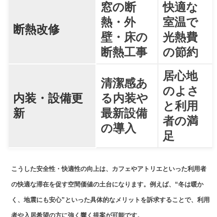
窓の断
快適な
熱・外
室温で
断熱改修
壁・床の
光熱費
断熱工事
の節約
居心地
清潔感あ
のよさ
内装・設備更
る内装や
と利用
新
最新設備
者の満
の導入
足
こうした安全性・快適性の向上は、カフェやアトリエといった利用者
の快適な滞在を促す空間価値の土台になります。例えば、“冬は暖か
く、地震にも安心”といった具体的なメリットを訴求することで、利用
者や入居希望の方に強く響く提案が可能です。