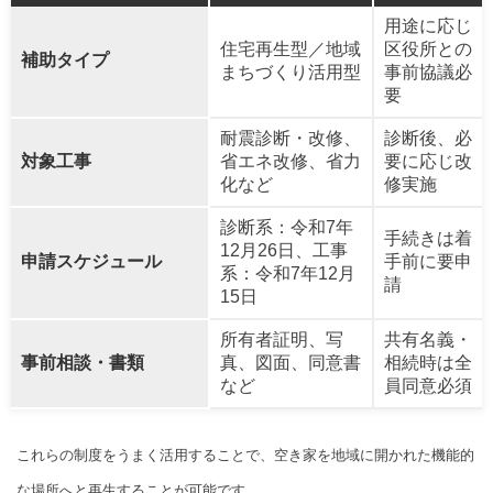
用途に応じ
住宅再生型／地域
区役所との
補助タイプ
まちづくり活用型
事前協議必
要
耐震診断・改修、
診断後、必
対象工事
省エネ改修、省力
要に応じ改
化など
修実施
診断系：令和7年
手続きは着
12月26日、工事
申請スケジュール
手前に要申
系：令和7年12月
請
15日
所有者証明、写
共有名義・
事前相談・書類
真、図面、同意書
相続時は全
など
員同意必須
これらの制度をうまく活用することで、空き家を地域に開かれた機能的
な場所へと再生することが可能です。