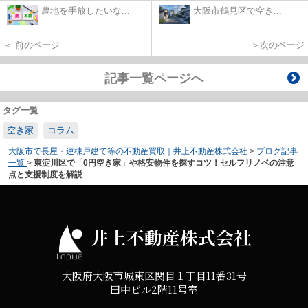
農地を手放したいな...
大阪市鶴見区で空き...
＜ 前のページ
＞次のページ
記事一覧ページへ
タグ一覧
空き家
コラム
大阪市で長屋・連棟戸建て等の不動産買取｜井上不動産株式会社
>
ブログ記事
一覧
>
東淀川区で「0円空き家」や格安物件を探すコツ！セルフリノベの注意
点と支援制度を解説
井上不動産株式会社
大阪府大阪市城東区関目１丁目11番31号
田中ビル2階11号室