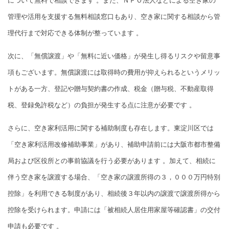
について無料で相談できます 。また、ＮＰＯ法人などによる空き家の
管理や活用を支援する無料相談窓口もあり、空き家に関する相談から管
理代行まで対応できる体制が整っています 。
次に、「無償譲渡」や「無料に近い価格」が発生し得るリスクや留意事
項もございます。無償譲渡には取得時の費用が抑えられるというメリッ
トがある一方、登記や贈与契約書の作成、税金（贈与税、不動産取得
税、登録免許税など）の負担が発生する点に注意が必要です 。
さらに、空き家利活用に関する補助制度も存在します。東淀川区では
「空き家利活用改修補助事業」があり、補助申請前には大阪市都市整備
局および区役所との事前協議を行う必要があります 。加えて、相続に
伴う空き家を譲渡する場合、「空き家の譲渡所得の３，０００万円特別
控除」を利用できる制度があり、相続後３年以内の譲渡で譲渡所得から
控除を受けられます。申請には「被相続人居住用家屋等確認書」の交付
申請も必要です 。