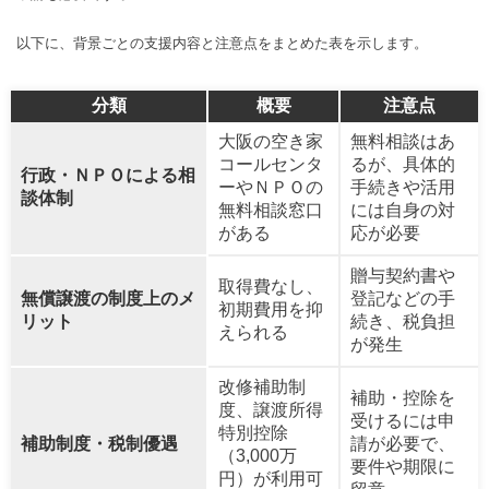
以下に、背景ごとの支援内容と注意点をまとめた表を示します。
分類
概要
注意点
大阪の空き家
無料相談はあ
コールセンタ
るが、具体的
行政・ＮＰＯによる相
ーやＮＰＯの
手続きや活用
談体制
無料相談窓口
には自身の対
がある
応が必要
贈与契約書や
取得費なし、
無償譲渡の制度上のメ
登記などの手
初期費用を抑
リット
続き、税負担
えられる
が発生
改修補助制
補助・控除を
度、譲渡所得
受けるには申
特別控除
補助制度・税制優遇
請が必要で、
（3,000万
要件や期限に
円）が利用可