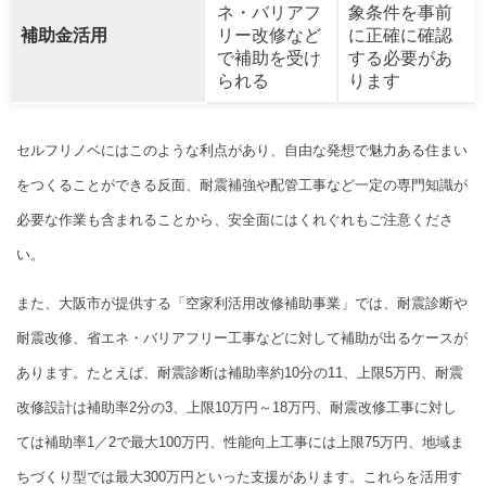
ネ・バリアフ
象条件を事前
補助金活用
リー改修など
に正確に確認
で補助を受け
する必要があ
られる
ります
セルフリノベにはこのような利点があり、自由な発想で魅力ある住まい
をつくることができる反面、耐震補強や配管工事など一定の専門知識が
必要な作業も含まれることから、安全面にはくれぐれもご注意くださ
い。
また、大阪市が提供する「空家利活用改修補助事業」では、耐震診断や
耐震改修、省エネ・バリアフリー工事などに対して補助が出るケースが
あります。たとえば、耐震診断は補助率約10分の11、上限5万円、耐震
改修設計は補助率2分の3、上限10万円～18万円、耐震改修工事に対し
ては補助率1／2で最大100万円、性能向上工事には上限75万円、地域ま
ちづくり型では最大300万円といった支援があります。これらを活用す