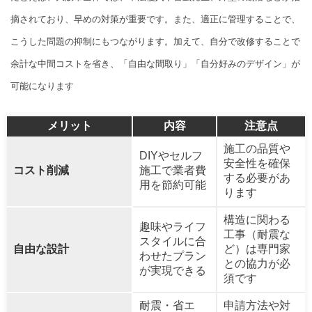
摘されており、早めの対策が重要です。また、適正に管理することで、
こうした問題の抑制にもつながります。加えて、自分で改修することで
余計な中間コストを省き、「自由な間取り」「自分好みのデザイン」が
可能になります
メリット
内容
注意点
施工の品質や
DIYやセルフ
安全性を確保
コスト削減
施工で業者費
する必要があ
用を節約可能
ります
構造に関わる
趣味やライフ
工事（耐震な
スタイルに合
自由な設計
ど）は専門家
わせたプラン
との協力が必
が実現できる
須です
耐震・省エ
申請方法や対